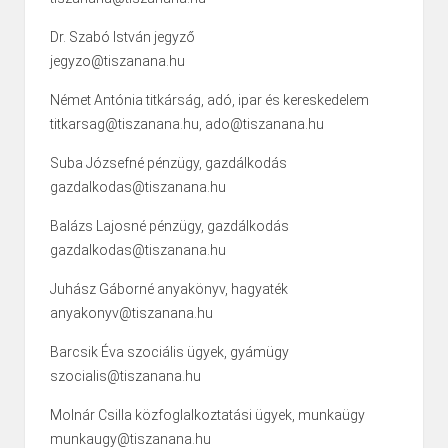
Dr. Szabó István jegyző
jegyzo@tiszanana.hu
Német Antónia titkárság, adó, ipar és kereskedelem
titkarsag@tiszanana.hu, ado@tiszanana.hu
Suba Józsefné pénzügy, gazdálkodás
gazdalkodas@tiszanana.hu
Balázs Lajosné pénzügy, gazdálkodás
gazdalkodas@tiszanana.hu
Juhász Gáborné anyakönyv, hagyaték
anyakonyv@tiszanana.hu
Barcsik Éva szociális ügyek, gyámügy
szocialis@tiszanana.hu
Molnár Csilla közfoglalkoztatási ügyek, munkaügy
munkaugy@tiszanana.hu