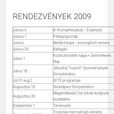
RENDEZVÉNYEK 2009
Június 6.
III. Krumplifesztivál – Évadnyitó
Június 7.
Pedagógusnap
Június
Medárd kupa – koronglövő verseny
Június 20.
Ballagás
Köztisztviselők napja + Semmelweis
Július 1.
Nap
„Mozdulj Tisza-tó” Sportversenyek
Július 18.
Dinnyésháton
Júl.31-aug.2.
DFTE programjai
Augusztus 15.
Strandpary Dinnyésháton
Megemlékezés Szt. István királyunk
Augusztus 20.
tiszteletére
Szeptember 1
Tanévnyitó
Tisza-tavi harcsafogó verseny