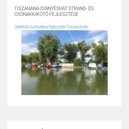
TISZANÁNA-DINNYÉSHÁT STRAND- ÉS
CSÓNAKKIKÖTŐ FEJLESZTÉSE
Jelentős turisztikai fejlesztés Tiszanánán