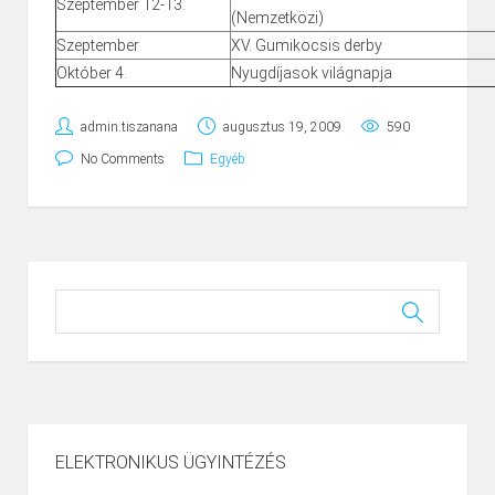
Szeptember 12-13.
(Nemzetközi)
Szeptember
XV. Gumikocsis derby
Október 4.
Nyugdíjasok világnapja
admin.tiszanana
augusztus 19, 2009
590
No Comments
Egyéb
ELEKTRONIKUS ÜGYINTÉZÉS