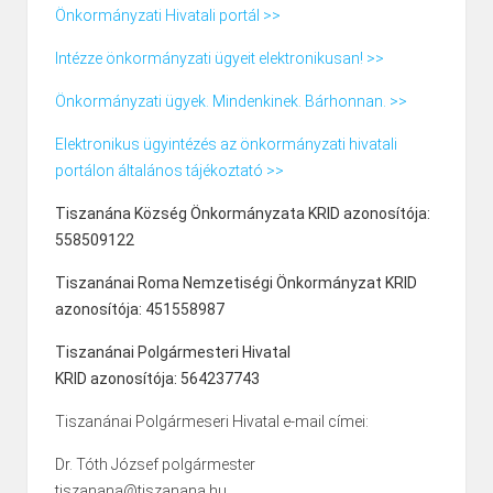
Önkormányzati Hivatali portál >>
Intézze önkormányzati ügyeit elektronikusan! >>
Önkormányzati ügyek. Mindenkinek. Bárhonnan. >>
Elektronikus ügyintézés az önkormányzati hivatali
portálon általános tájékoztató >>
Tiszanána Község Önkormányzata KRID azonosítója:
558509122
Tiszanánai Roma Nemzetiségi Önkormányzat KRID
azonosítója: 451558987
Tiszanánai Polgármesteri Hivatal
KRID azonosítója: 564237743
Tiszanánai Polgármeseri Hivatal e-mail címei:
Dr. Tóth József polgármester
tiszanana@tiszanana.hu