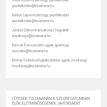
Suba Józsefné pénzügy, gazdálkodás
gazdalkodas@tiszanana.hu
Balázs Lajosné pénzügy, gazdálkodás
gazdalkodas@tiszanana.hu
Juhász Gáborné anyakönyv, hagyaték
anyakonyv@tiszanana.hu
Barcsik Éva szociális ügyek, gyámügy
szocialis@tiszanana.hu
Molnár Csilla közfoglalkoztatási ügyek, munkaügy
munkaugy@tiszanana.hu
LÉPÉSEK TISZANÁNÁN A SZEGREGÁTUMBAN
ÉLŐK ÉLETMINŐSÉGÉNEK JAVÍTÁSÁÉRT