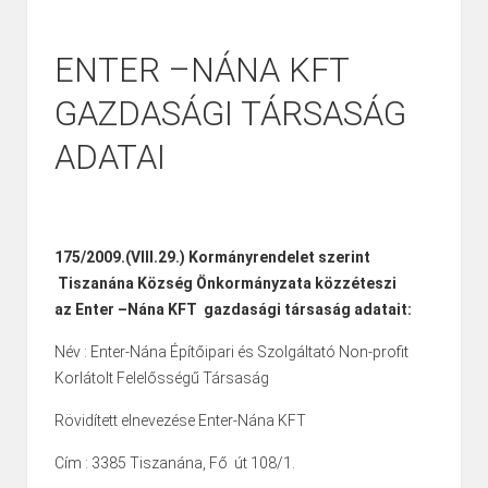
ENTER –NÁNA KFT
GAZDASÁGI TÁRSASÁG
ADATAI
175/2009.(VIII.29.) Kormányrendelet szerint
Tiszanána Község Önkormányzata közzéteszi
az Enter –Nána KFT gazdasági társaság adatait:
Név : Enter-Nána Építőipari és Szolgáltató Non-profit
Korlátolt Felelősségű Társaság
Rövidített elnevezése Enter-Nána KFT
Cím : 3385 Tiszanána, Fő út 108/1.