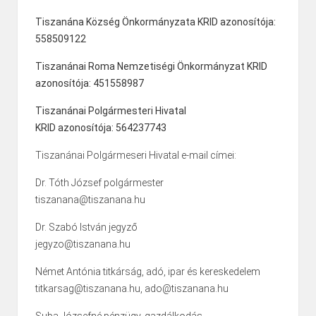
Tiszanána Község Önkormányzata KRID azonosítója:
558509122
Tiszanánai Roma Nemzetiségi Önkormányzat KRID
azonosítója: 451558987
Tiszanánai Polgármesteri Hivatal
KRID azonosítója: 564237743
Tiszanánai Polgármeseri Hivatal e-mail címei:
Dr. Tóth József polgármester
tiszanana@tiszanana.hu
Dr. Szabó István jegyző
jegyzo@tiszanana.hu
Német Antónia titkárság, adó, ipar és kereskedelem
titkarsag@tiszanana.hu, ado@tiszanana.hu