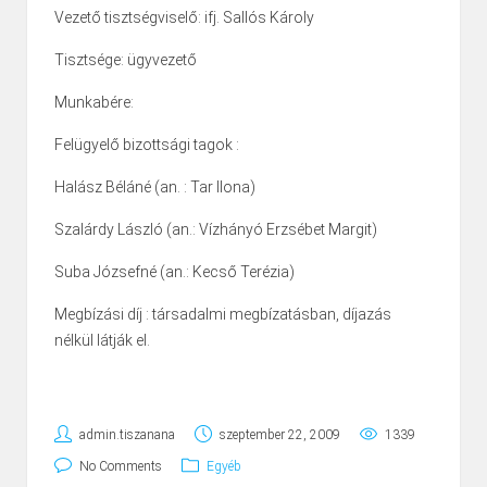
Vezető tisztségviselő: ifj. Sallós Károly
Tisztsége: ügyvezető
Munkabére:
Felügyelő bizottsági tagok :
Halász Béláné (an. : Tar Ilona)
Szalárdy László (an.: Vízhányó Erzsébet Margit)
Suba Józsefné (an.: Kecső Terézia)
Megbízási díj : társadalmi megbízatásban, díjazás
nélkül látják el.
admin.tiszanana
szeptember 22, 2009
1339
No Comments
Egyéb