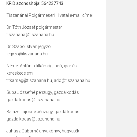
KRID azonosítója: 564237743
Tiszanánai Polgármeseri Hivatal e-mail címei:
Dr. Tóth József polgármester
tiszanana@tiszanana.hu
Dr. Szabó István jegyző
jegyzo@tiszanana.hu
Német Antónia titkárság, adó, ipar és
kereskedelem
titkarsag@tiszanana.hu, ado@tiszanana.hu
Suba Józsefné pénzügy, gazdálkodás
gazdalkodas@tiszanana.hu
Balázs Lajosné pénzügy, gazdálkodás
gazdalkodas@tiszanana.hu
Juhász Gáborné anyakönyv, hagyaték