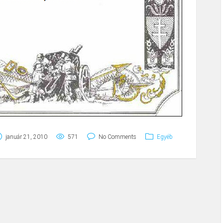
január 21, 2010
571
No Comments
Egyéb