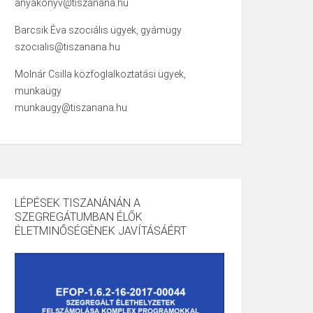
anyakonyv@tiszanana.hu
Barcsik Éva szociális ügyek, gyámügy
szocialis@tiszanana.hu
Molnár Csilla közfoglalkoztatási ügyek,
munkaügy
munkaugy@tiszanana.hu
LÉPÉSEK TISZANÁNÁN A
SZEGREGÁTUMBAN ÉLŐK
ÉLETMINŐSÉGÉNEK JAVÍTÁSÁÉRT