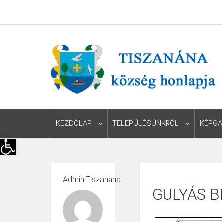
KEZDŐLAP
TELEPÜLÉSÜNKRŐL
KÉPGA
Eszköztár megnyitása
Admin.tiszanana
GULYÁS 