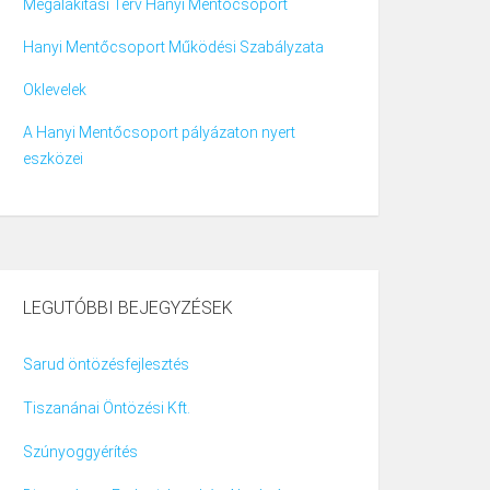
Megalakítási Terv Hanyi Mentőcsoport
Hanyi Mentőcsoport Működési Szabályzata
Oklevelek
A Hanyi Mentőcsoport pályázaton nyert
eszközei
LEGUTÓBBI BEJEGYZÉSEK
Sarud öntözésfejlesztés
Tiszanánai Öntözési Kft.
Szúnyoggyérítés