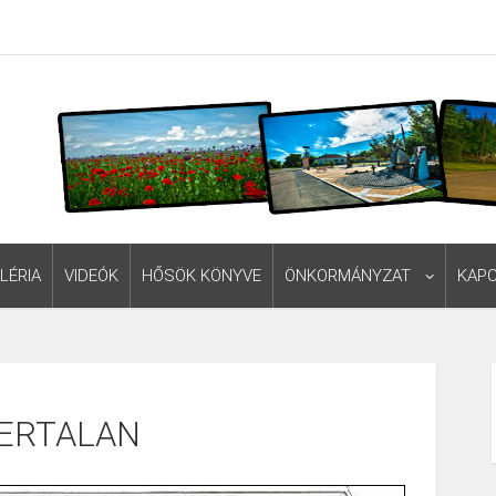
LÉRIA
VIDEÓK
HŐSÖK KÖNYVE
ÖNKORMÁNYZAT
KAP
BERTALAN