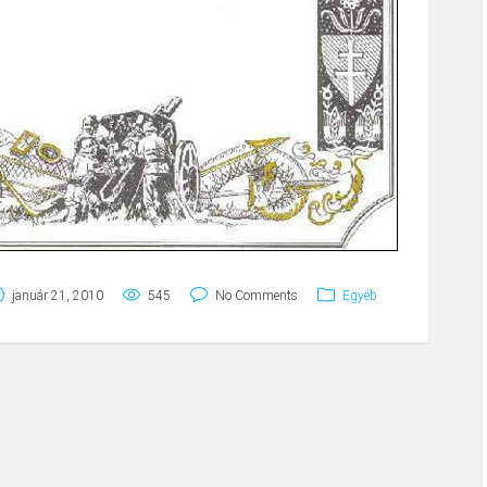
január 21, 2010
545
No Comments
Egyéb