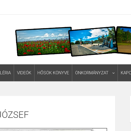
LÉRIA
VIDEÓK
HŐSÖK KÖNYVE
ÖNKORMÁNYZAT
KAP
JÓZSEF