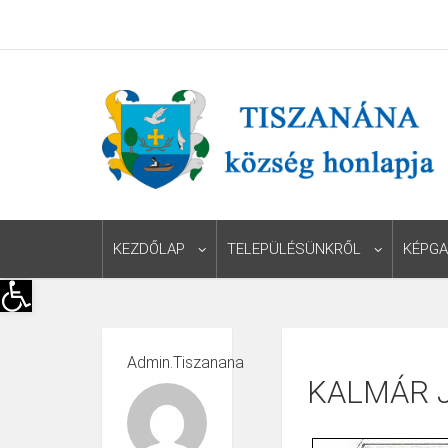
KEZDŐLAP
TELEPÜLÉSÜNKRŐL
KÉPGA
Eszköztár megnyitása
Admin.tiszanana
KALMÁR 