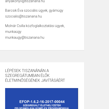
anyakonyv@tiszanana.hu
Barcsik Éva szociális ügyek, gyámügy
szocialis@tiszanana.hu
Molnár Csilla közfoglalkoztatási ügyek,
munkaügy
munkaugy@tiszanana.hu
LÉPÉSEK TISZANÁNÁN A
SZEGREGÁTUMBAN ÉLŐK
ÉLETMINŐSÉGÉNEK JAVÍTÁSÁÉRT