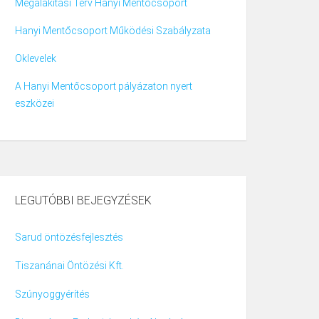
Megalakítási Terv Hanyi Mentőcsoport
Hanyi Mentőcsoport Működési Szabályzata
Oklevelek
A Hanyi Mentőcsoport pályázaton nyert
eszközei
LEGUTÓBBI BEJEGYZÉSEK
Sarud öntözésfejlesztés
Tiszanánai Öntözési Kft.
Szúnyoggyérítés