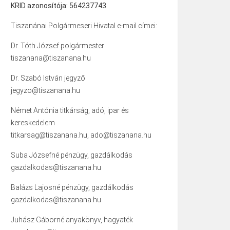
KRID azonosítója: 564237743
Tiszanánai Polgármeseri Hivatal e-mail címei:
Dr. Tóth József polgármester
tiszanana@tiszanana.hu
Dr. Szabó István jegyző
jegyzo@tiszanana.hu
Német Antónia titkárság, adó, ipar és
kereskedelem
titkarsag@tiszanana.hu, ado@tiszanana.hu
Suba Józsefné pénzügy, gazdálkodás
gazdalkodas@tiszanana.hu
Balázs Lajosné pénzügy, gazdálkodás
gazdalkodas@tiszanana.hu
Juhász Gáborné anyakönyv, hagyaték