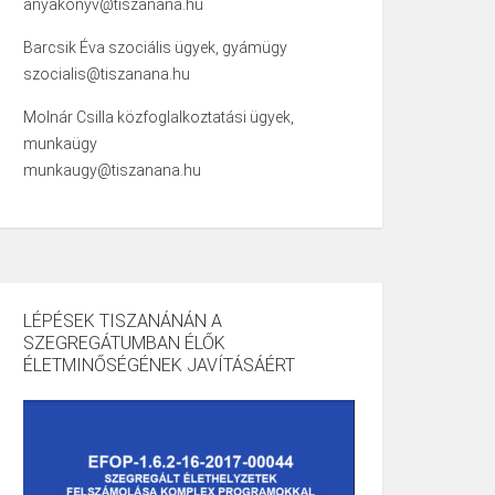
anyakonyv@tiszanana.hu
Barcsik Éva szociális ügyek, gyámügy
szocialis@tiszanana.hu
Molnár Csilla közfoglalkoztatási ügyek,
munkaügy
munkaugy@tiszanana.hu
LÉPÉSEK TISZANÁNÁN A
SZEGREGÁTUMBAN ÉLŐK
ÉLETMINŐSÉGÉNEK JAVÍTÁSÁÉRT