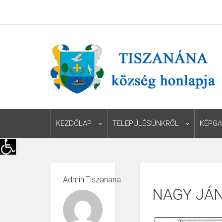
KEZDŐLAP
TELEPÜLÉSÜNKRŐL
KÉPGA
Eszköztár megnyitása
Admin.tiszanana
NAGY JÁ