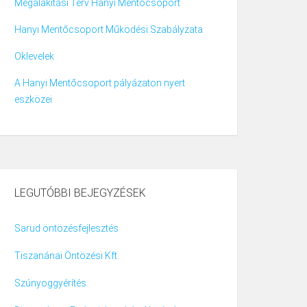
Megalakítási Terv Hanyi Mentőcsoport
Hanyi Mentőcsoport Működési Szabályzata
Oklevelek
A Hanyi Mentőcsoport pályázaton nyert
eszközei
LEGUTÓBBI BEJEGYZÉSEK
Sarud öntözésfejlesztés
Tiszanánai Öntözési Kft.
Szúnyoggyérítés