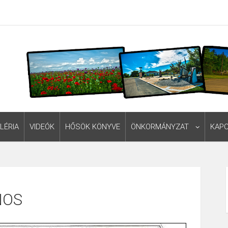
LÉRIA
VIDEÓK
HŐSÖK KÖNYVE
ÖNKORMÁNYZAT
KAP
NOS