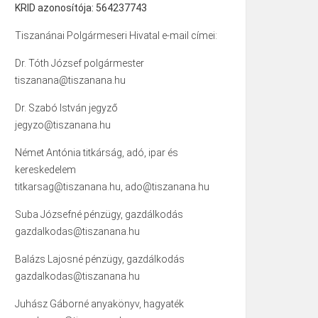
KRID azonosítója: 564237743
Tiszanánai Polgármeseri Hivatal e-mail címei:
Dr. Tóth József polgármester
tiszanana@tiszanana.hu
Dr. Szabó István jegyző
jegyzo@tiszanana.hu
Német Antónia titkárság, adó, ipar és
kereskedelem
titkarsag@tiszanana.hu, ado@tiszanana.hu
Suba Józsefné pénzügy, gazdálkodás
gazdalkodas@tiszanana.hu
Balázs Lajosné pénzügy, gazdálkodás
gazdalkodas@tiszanana.hu
Juhász Gáborné anyakönyv, hagyaték