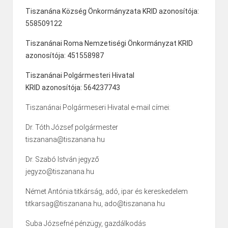
Tiszanána Község Önkormányzata KRID azonosítója:
558509122
Tiszanánai Roma Nemzetiségi Önkormányzat KRID
azonosítója: 451558987
Tiszanánai Polgármesteri Hivatal
KRID azonosítója: 564237743
Tiszanánai Polgármeseri Hivatal e-mail címei:
Dr. Tóth József polgármester
tiszanana@tiszanana.hu
Dr. Szabó István jegyző
jegyzo@tiszanana.hu
Német Antónia titkárság, adó, ipar és kereskedelem
titkarsag@tiszanana.hu, ado@tiszanana.hu
Suba Józsefné pénzügy, gazdálkodás