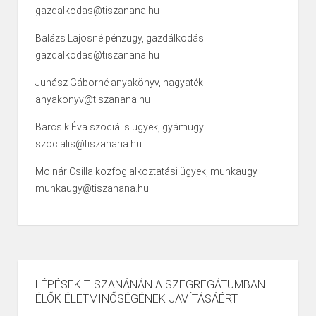
gazdalkodas@tiszanana.hu
Balázs Lajosné pénzügy, gazdálkodás
gazdalkodas@tiszanana.hu
Juhász Gáborné anyakönyv, hagyaték
anyakonyv@tiszanana.hu
Barcsik Éva szociális ügyek, gyámügy
szocialis@tiszanana.hu
Molnár Csilla közfoglalkoztatási ügyek, munkaügy
munkaugy@tiszanana.hu
LÉPÉSEK TISZANÁNÁN A SZEGREGÁTUMBAN
ÉLŐK ÉLETMINŐSÉGÉNEK JAVÍTÁSÁÉRT