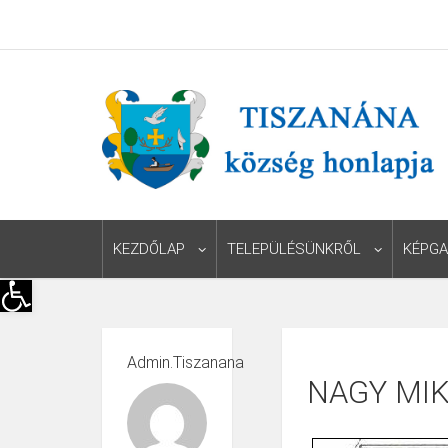
KEZDŐLAP
TELEPÜLÉSÜNKRŐL
KÉPGA
Eszköztár megnyitása
Admin.tiszanana
NAGY MI