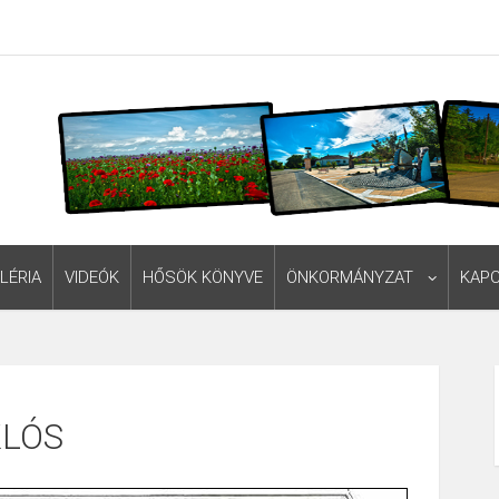
LÉRIA
VIDEÓK
HŐSÖK KÖNYVE
ÖNKORMÁNYZAT
KAP
KLÓS