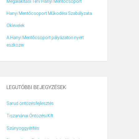
Megalakítási Terv Hanyi Mentőcsoport
Hanyi Mentőcsoport Működési Szabályzata
Oklevelek
A Hanyi Mentőcsoport pályázaton nyert
eszközei
LEGUTÓBBI BEJEGYZÉSEK
Sarud öntözésfejlesztés
Tiszanánai Öntözési Kft.
Szúnyoggyérítés