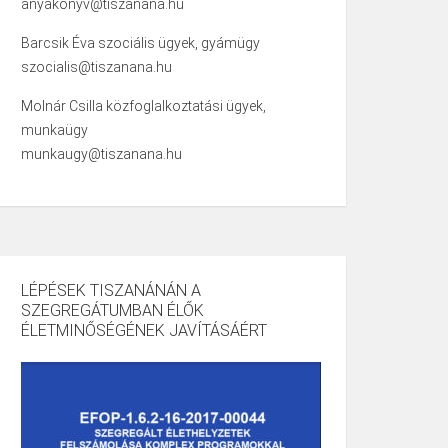
anyakonyv@tiszanana.hu
Barcsik Éva szociális ügyek, gyámügy
szocialis@tiszanana.hu
Molnár Csilla közfoglalkoztatási ügyek,
munkaügy
munkaugy@tiszanana.hu
LÉPÉSEK TISZANÁNÁN A
SZEGREGÁTUMBAN ÉLŐK
ÉLETMINŐSÉGÉNEK JAVÍTÁSÁÉRT