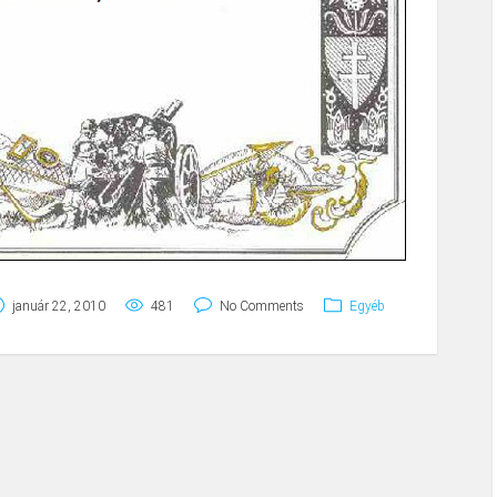
január 22, 2010
481
No Comments
Egyéb