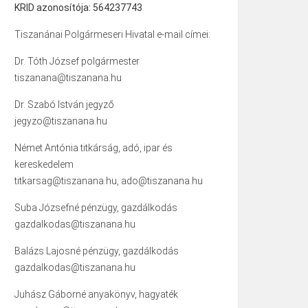
KRID azonosítója: 564237743
Tiszanánai Polgármeseri Hivatal e-mail címei:
Dr. Tóth József polgármester
tiszanana@tiszanana.hu
Dr. Szabó István jegyző
jegyzo@tiszanana.hu
Német Antónia titkárság, adó, ipar és
kereskedelem
titkarsag@tiszanana.hu, ado@tiszanana.hu
Suba Józsefné pénzügy, gazdálkodás
gazdalkodas@tiszanana.hu
Balázs Lajosné pénzügy, gazdálkodás
gazdalkodas@tiszanana.hu
Juhász Gáborné anyakönyv, hagyaték