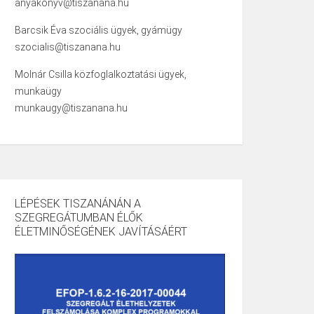
anyakonyv@tiszanana.hu
Barcsik Éva szociális ügyek, gyámügy
szocialis@tiszanana.hu
Molnár Csilla közfoglalkoztatási ügyek,
munkaügy
munkaugy@tiszanana.hu
LÉPÉSEK TISZANÁNÁN A
SZEGREGÁTUMBAN ÉLŐK
ÉLETMINŐSÉGÉNEK JAVÍTÁSÁÉRT