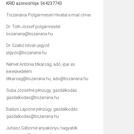
KRID azonosítója: 564237743
Tiszanánai Polgármeseri Hivatal e-mail címei:
Dr. Tóth József polgármester
tiszanana@tiszanana.hu
Dr. Szabó István jegyző
jegyzo@tiszanana.hu
Német Antónia titkárság, adó, ipar és
kereskedelem
titkarsag@tiszanana.hu, ado@tiszanana.hu
Suba Józsefné pénzügy, gazdálkodás
gazdalkodas@tiszanana.hu
Balázs Lajosné pénzügy, gazdálkodás
gazdalkodas@tiszanana.hu
Juhász Gáborné anyakönyv, hagyaték