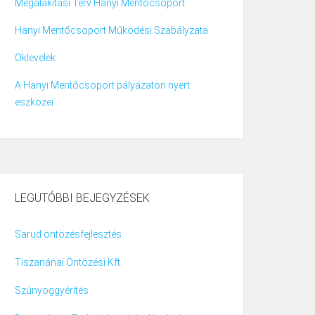
Megalakítási Terv Hanyi Mentőcsoport
Hanyi Mentőcsoport Működési Szabályzata
Oklevelek
A Hanyi Mentőcsoport pályázaton nyert
eszközei
LEGUTÓBBI BEJEGYZÉSEK
Sarud öntözésfejlesztés
Tiszanánai Öntözési Kft.
Szúnyoggyérítés