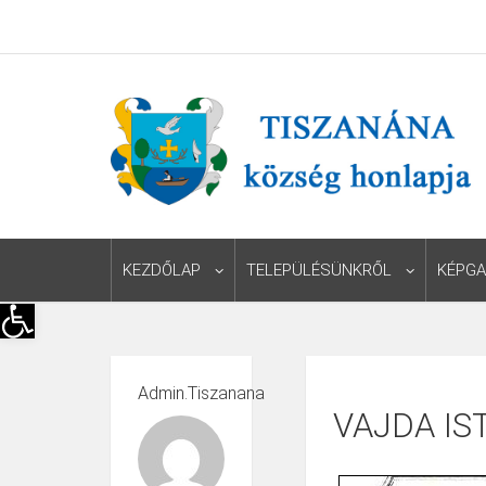
KEZDŐLAP
TELEPÜLÉSÜNKRŐL
KÉPGA
Eszköztár megnyitása
Admin.tiszanana
VAJDA IS