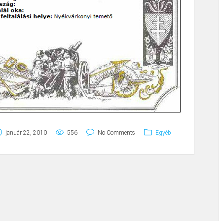
január 22, 2010
556
No Comments
Egyéb