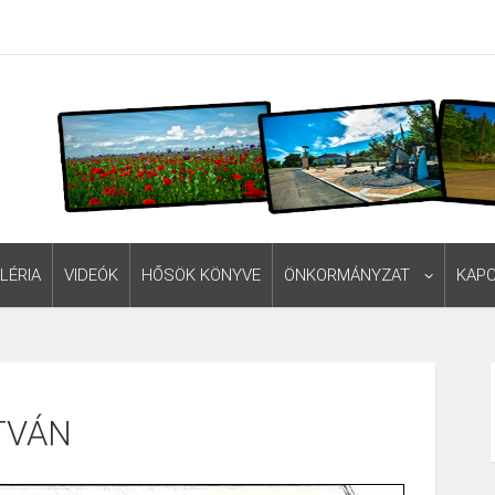
LÉRIA
VIDEÓK
HŐSÖK KÖNYVE
ÖNKORMÁNYZAT
KAP
TVÁN