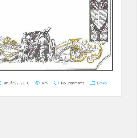
január 22, 2010
479
No Comments
Egyéb