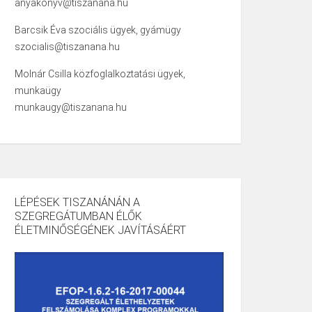
anyakonyv@tiszanana.hu
Barcsik Éva szociális ügyek, gyámügy
szocialis@tiszanana.hu
Molnár Csilla közfoglalkoztatási ügyek,
munkaügy
munkaugy@tiszanana.hu
LÉPÉSEK TISZANÁNÁN A
SZEGREGÁTUMBAN ÉLŐK
ÉLETMINŐSÉGÉNEK JAVÍTÁSÁÉRT