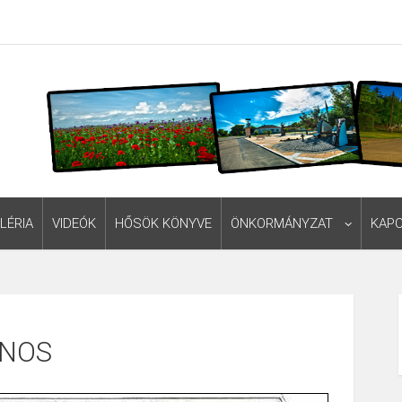
LÉRIA
VIDEÓK
HŐSÖK KÖNYVE
ÖNKORMÁNYZAT
KAP
ÁNOS