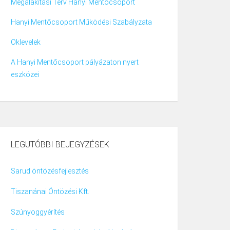
Megalakítási Terv Hanyi Mentőcsoport
Hanyi Mentőcsoport Működési Szabályzata
Oklevelek
A Hanyi Mentőcsoport pályázaton nyert
eszközei
LEGUTÓBBI BEJEGYZÉSEK
Sarud öntözésfejlesztés
Tiszanánai Öntözési Kft.
Szúnyoggyérítés