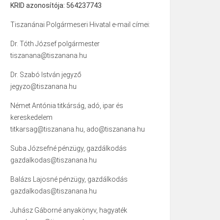
KRID azonosítója: 564237743
Tiszanánai Polgármeseri Hivatal e-mail címei:
Dr. Tóth József polgármester
tiszanana@tiszanana.hu
Dr. Szabó István jegyző
jegyzo@tiszanana.hu
Német Antónia titkárság, adó, ipar és
kereskedelem
titkarsag@tiszanana.hu, ado@tiszanana.hu
Suba Józsefné pénzügy, gazdálkodás
gazdalkodas@tiszanana.hu
Balázs Lajosné pénzügy, gazdálkodás
gazdalkodas@tiszanana.hu
Juhász Gáborné anyakönyv, hagyaték