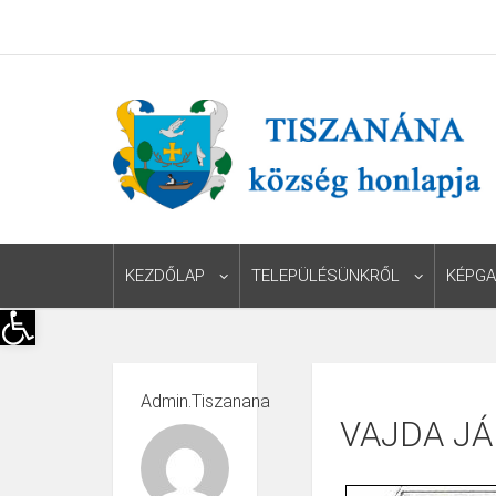
KEZDŐLAP
TELEPÜLÉSÜNKRŐL
KÉPGA
Eszköztár megnyitása
Admin.tiszanana
VAJDA J