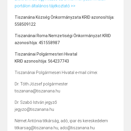
portálon általános tájékoztató >>
Tiszanána Község Önkormányzata KRID azonosítója:
558509122
Tiszanánai Roma Nemzetiségi Önkormányzat KRID
azonosítója: 451558987
Tiszanánai Polgármesteri Hivatal
KRID azonosítója: 564237743
Tiszanánai Polgármeseri Hivatal e-mail címei:
Dr. Tóth József polgármester
tiszanana@tiszanana.hu
Dr. Szabó István jegyző
jegyzo@tiszanana.hu
Német Antónia titkárság, adó, ipar és kereskedelem
titkarsag@tiszanana.hu, ado@tiszanana.hu