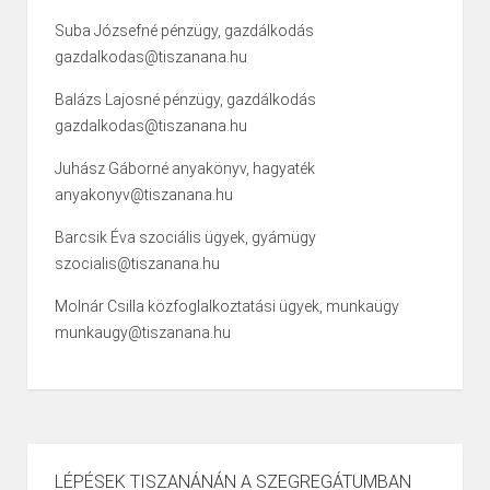
Suba Józsefné pénzügy, gazdálkodás
gazdalkodas@tiszanana.hu
Balázs Lajosné pénzügy, gazdálkodás
gazdalkodas@tiszanana.hu
Juhász Gáborné anyakönyv, hagyaték
anyakonyv@tiszanana.hu
Barcsik Éva szociális ügyek, gyámügy
szocialis@tiszanana.hu
Molnár Csilla közfoglalkoztatási ügyek, munkaügy
munkaugy@tiszanana.hu
LÉPÉSEK TISZANÁNÁN A SZEGREGÁTUMBAN