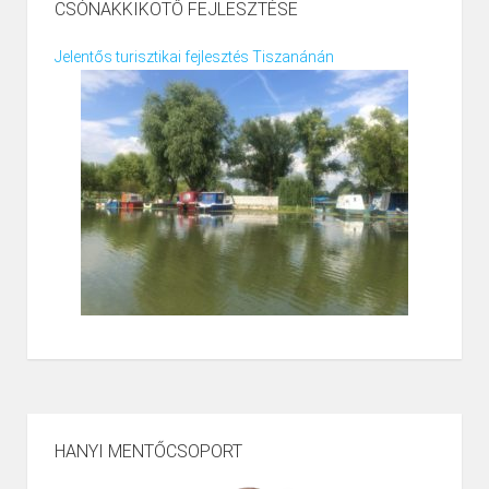
CSÓNAKKIKÖTŐ FEJLESZTÉSE
Jelentős turisztikai fejlesztés Tiszanánán
HANYI MENTŐCSOPORT