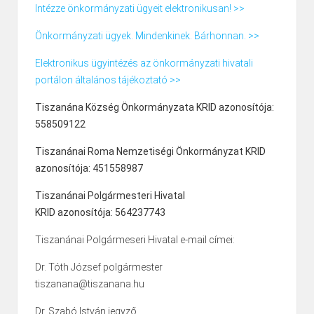
Intézze önkormányzati ügyeit elektronikusan! >>
Önkormányzati ügyek. Mindenkinek. Bárhonnan. >>
Elektronikus ügyintézés az önkormányzati hivatali
portálon általános tájékoztató >>
Tiszanána Község Önkormányzata KRID azonosítója:
558509122
Tiszanánai Roma Nemzetiségi Önkormányzat KRID
azonosítója: 451558987
Tiszanánai Polgármesteri Hivatal
KRID azonosítója: 564237743
Tiszanánai Polgármeseri Hivatal e-mail címei:
Dr. Tóth József polgármester
tiszanana@tiszanana.hu
Dr. Szabó István jegyző