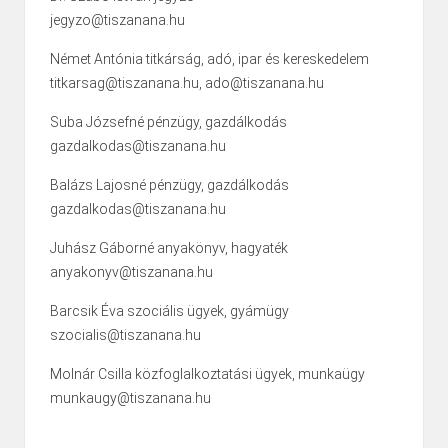
jegyzo@tiszanana.hu
Német Antónia titkárság, adó, ipar és kereskedelem
titkarsag@tiszanana.hu, ado@tiszanana.hu
Suba Józsefné pénzügy, gazdálkodás
gazdalkodas@tiszanana.hu
Balázs Lajosné pénzügy, gazdálkodás
gazdalkodas@tiszanana.hu
Juhász Gáborné anyakönyv, hagyaték
anyakonyv@tiszanana.hu
Barcsik Éva szociális ügyek, gyámügy
szocialis@tiszanana.hu
Molnár Csilla közfoglalkoztatási ügyek, munkaügy
munkaugy@tiszanana.hu