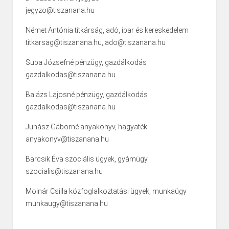
jegyzo@tiszanana.hu
Német Antónia titkárság, adó, ipar és kereskedelem
titkarsag@tiszanana.hu, ado@tiszanana.hu
Suba Józsefné pénzügy, gazdálkodás
gazdalkodas@tiszanana.hu
Balázs Lajosné pénzügy, gazdálkodás
gazdalkodas@tiszanana.hu
Juhász Gáborné anyakönyv, hagyaték
anyakonyv@tiszanana.hu
Barcsik Éva szociális ügyek, gyámügy
szocialis@tiszanana.hu
Molnár Csilla közfoglalkoztatási ügyek, munkaügy
munkaugy@tiszanana.hu