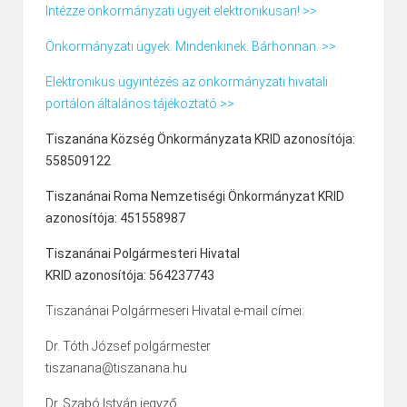
Intézze önkormányzati ügyeit elektronikusan! >>
Önkormányzati ügyek. Mindenkinek. Bárhonnan. >>
Elektronikus ügyintézés az önkormányzati hivatali
portálon általános tájékoztató >>
Tiszanána Község Önkormányzata KRID azonosítója:
558509122
Tiszanánai Roma Nemzetiségi Önkormányzat KRID
azonosítója: 451558987
Tiszanánai Polgármesteri Hivatal
KRID azonosítója: 564237743
Tiszanánai Polgármeseri Hivatal e-mail címei:
Dr. Tóth József polgármester
tiszanana@tiszanana.hu
Dr. Szabó István jegyző