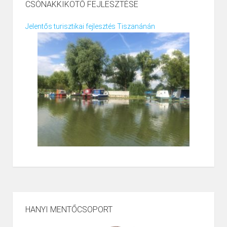
CSÓNAKKIKÖTŐ FEJLESZTÉSE
Jelentős turisztikai fejlesztés Tiszanánán
HANYI MENTŐCSOPORT