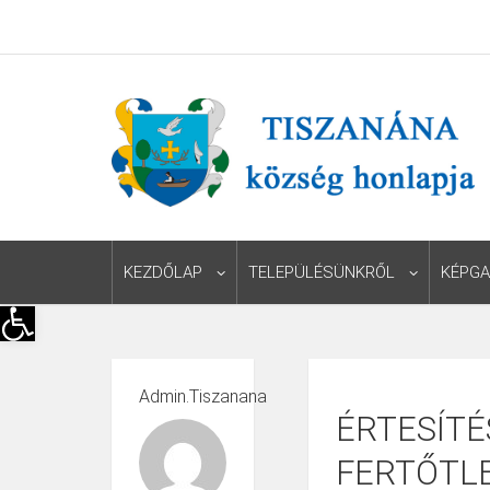
KEZDŐLAP
TELEPÜLÉSÜNKRŐL
KÉPGA
Eszköztár megnyitása
Admin.tiszanana
ÉRTESÍTÉ
FERTŐTL