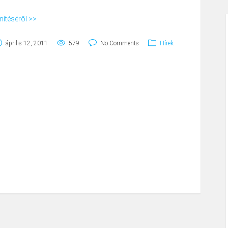
enítéséről >>
április 12, 2011
579
No Comments
Hírek