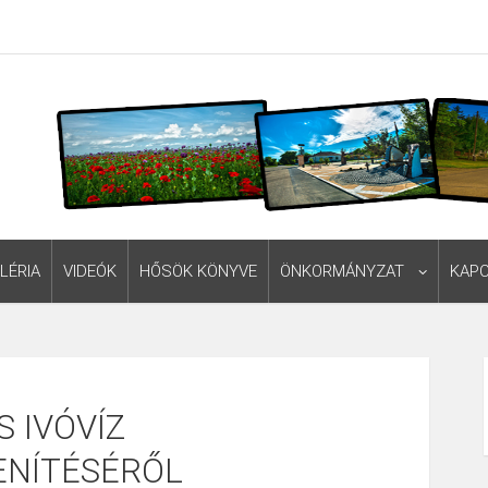
LÉRIA
VIDEÓK
HŐSÖK KÖNYVE
ÖNKORMÁNYZAT
KAP
S IVÓVÍZ
ENÍTÉSÉRŐL