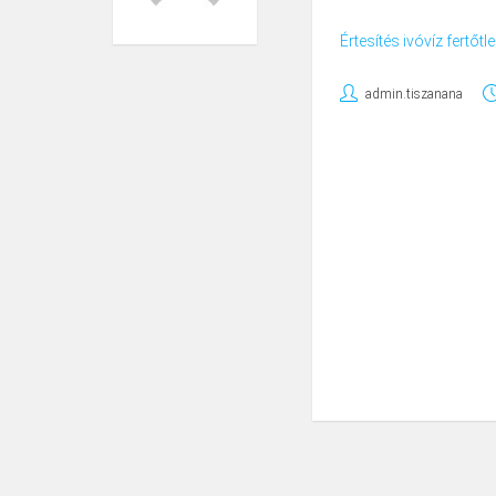
Értesítés ivóvíz fertőtl
admin.tiszanana