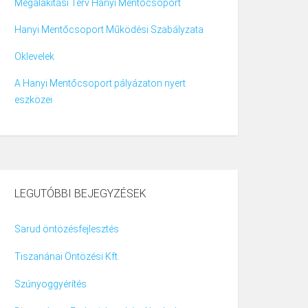
Megalakítási Terv Hanyi Mentőcsoport
Hanyi Mentőcsoport Működési Szabályzata
Oklevelek
A Hanyi Mentőcsoport pályázaton nyert
eszközei
LEGUTÓBBI BEJEGYZÉSEK
Sarud öntözésfejlesztés
Tiszanánai Öntözési Kft.
Szúnyoggyérítés