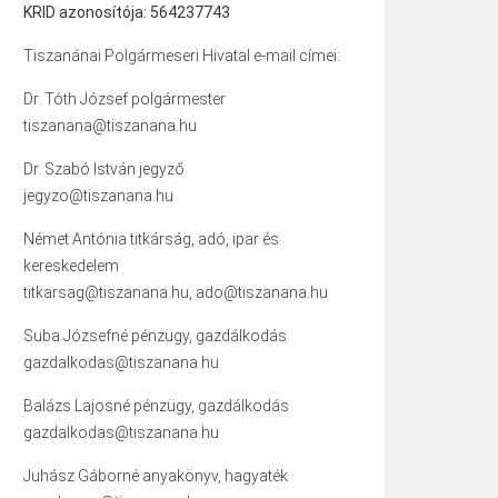
KRID azonosítója: 564237743
Tiszanánai Polgármeseri Hivatal e-mail címei:
Dr. Tóth József polgármester
tiszanana@tiszanana.hu
Dr. Szabó István jegyző
jegyzo@tiszanana.hu
Német Antónia titkárság, adó, ipar és
kereskedelem
titkarsag@tiszanana.hu, ado@tiszanana.hu
Suba Józsefné pénzügy, gazdálkodás
gazdalkodas@tiszanana.hu
Balázs Lajosné pénzügy, gazdálkodás
gazdalkodas@tiszanana.hu
Juhász Gáborné anyakönyv, hagyaték