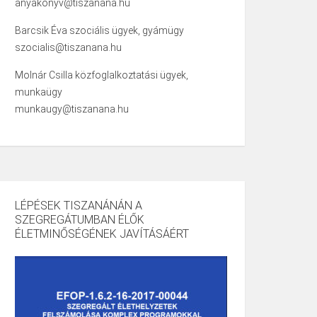
anyakonyv@tiszanana.hu
Barcsik Éva szociális ügyek, gyámügy
szocialis@tiszanana.hu
Molnár Csilla közfoglalkoztatási ügyek,
munkaügy
munkaugy@tiszanana.hu
LÉPÉSEK TISZANÁNÁN A
SZEGREGÁTUMBAN ÉLŐK
ÉLETMINŐSÉGÉNEK JAVÍTÁSÁÉRT