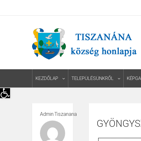
KEZDŐLAP
TELEPÜLÉSÜNKRŐL
KÉPGA
Eszköztár megnyitása
Admin.tiszanana
GYÖNGYS