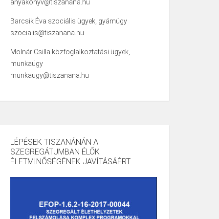
anyakonyv@tiszanana.hu
Barcsik Éva szociális ügyek, gyámügy
szocialis@tiszanana.hu
Molnár Csilla közfoglalkoztatási ügyek,
munkaügy
munkaugy@tiszanana.hu
LÉPÉSEK TISZANÁNÁN A
SZEGREGÁTUMBAN ÉLŐK
ÉLETMINŐSÉGÉNEK JAVÍTÁSÁÉRT