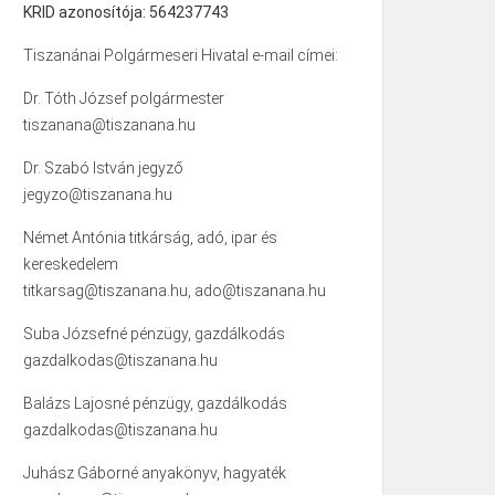
KRID azonosítója: 564237743
Tiszanánai Polgármeseri Hivatal e-mail címei:
Dr. Tóth József polgármester
tiszanana@tiszanana.hu
Dr. Szabó István jegyző
jegyzo@tiszanana.hu
Német Antónia titkárság, adó, ipar és
kereskedelem
titkarsag@tiszanana.hu, ado@tiszanana.hu
Suba Józsefné pénzügy, gazdálkodás
gazdalkodas@tiszanana.hu
Balázs Lajosné pénzügy, gazdálkodás
gazdalkodas@tiszanana.hu
Juhász Gáborné anyakönyv, hagyaték