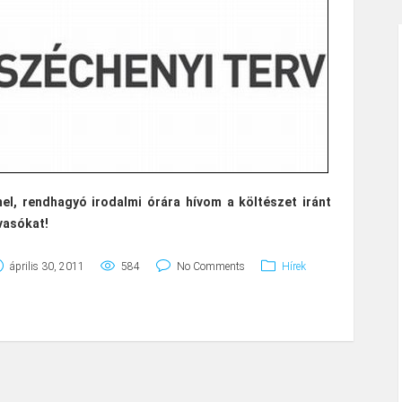
, rendhagyó irodalmi órára hívom a költészet iránt
vasókat!
április 30, 2011
584
No Comments
Hírek