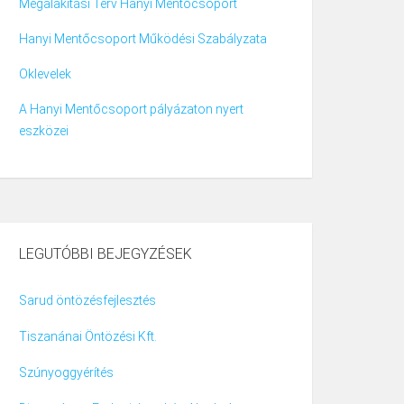
Megalakítási Terv Hanyi Mentőcsoport
Hanyi Mentőcsoport Működési Szabályzata
Oklevelek
A Hanyi Mentőcsoport pályázaton nyert
eszközei
LEGUTÓBBI BEJEGYZÉSEK
Sarud öntözésfejlesztés
Tiszanánai Öntözési Kft.
Szúnyoggyérítés