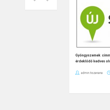
Gyöngyszemek címmel
érdeklődő kedves ol
admin.tiszanana