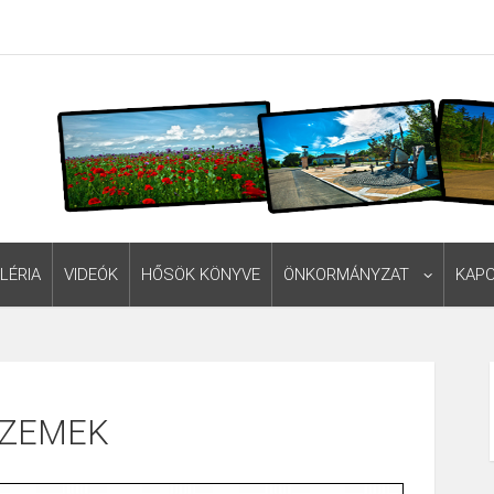
LÉRIA
VIDEÓK
HŐSÖK KÖNYVE
ÖNKORMÁNYZAT
KAP
ZEMEK