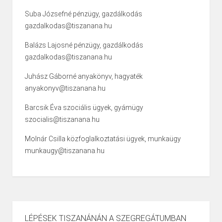
Suba Józsefné pénzügy, gazdálkodás
gazdalkodas@tiszanana.hu
Balázs Lajosné pénzügy, gazdálkodás
gazdalkodas@tiszanana.hu
Juhász Gáborné anyakönyv, hagyaték
anyakonyv@tiszanana.hu
Barcsik Éva szociális ügyek, gyámügy
szocialis@tiszanana.hu
Molnár Csilla közfoglalkoztatási ügyek, munkaügy
munkaugy@tiszanana.hu
LÉPÉSEK TISZANÁNÁN A SZEGREGÁTUMBAN