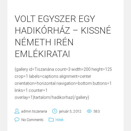
VOLT EGYSZER EGY
HADIKÓRHÁZ – KISSNÉ
NÉMETH IRÉN
EMLÉKIRATAI
{gallery id=Tiszanána count=3 width=200 height=125
crop=1 labels=captions alignment=center
orientation=horizontal navigation=bottom buttons=1
links=1 counter=1
overlay=1}tartalom/hadikorhaz{/gallery}
admin.tiszanana
január 5, 2012
583
No Comments
Hírek