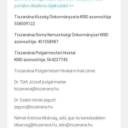
portálon általános tájékoztató >>
Tiszanána Község Önkormányzata KRID azonosítója:
558509122
Tiszanánai Roma Nemzetiségi Önkormányzat KRID
azonosítója: 451558987
Tiszanánai Polgármesteri Hivatal
KRID azonosítója: 564237743
Tiszanánai Polgármeseri Hivatal e-mail címei:
Dr. Tóth József polgármester
tiszanana@tiszanana.hu
Dr. Szabó István jegyző
jegyzo@tiszanana.hu
Német Antónia titkárság, adó, ipar és kereskedelem
titkarsag@tiszanana.hu, ado@tiszanana.hu