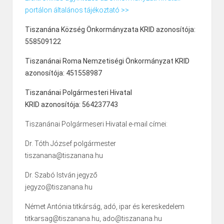
portálon általános tájékoztató >>
Tiszanána Község Önkormányzata KRID azonosítója:
558509122
Tiszanánai Roma Nemzetiségi Önkormányzat KRID
azonosítója: 451558987
Tiszanánai Polgármesteri Hivatal
KRID azonosítója: 564237743
Tiszanánai Polgármeseri Hivatal e-mail címei:
Dr. Tóth József polgármester
tiszanana@tiszanana.hu
Dr. Szabó István jegyző
jegyzo@tiszanana.hu
Német Antónia titkárság, adó, ipar és kereskedelem
titkarsag@tiszanana.hu, ado@tiszanana.hu