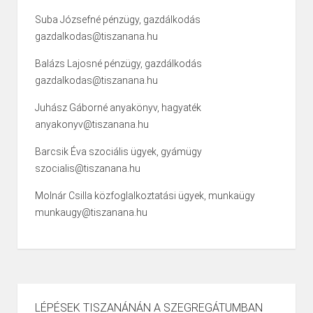
Suba Józsefné pénzügy, gazdálkodás
gazdalkodas@tiszanana.hu
Balázs Lajosné pénzügy, gazdálkodás
gazdalkodas@tiszanana.hu
Juhász Gáborné anyakönyv, hagyaték
anyakonyv@tiszanana.hu
Barcsik Éva szociális ügyek, gyámügy
szocialis@tiszanana.hu
Molnár Csilla közfoglalkoztatási ügyek, munkaügy
munkaugy@tiszanana.hu
LÉPÉSEK TISZANÁNÁN A SZEGREGÁTUMBAN