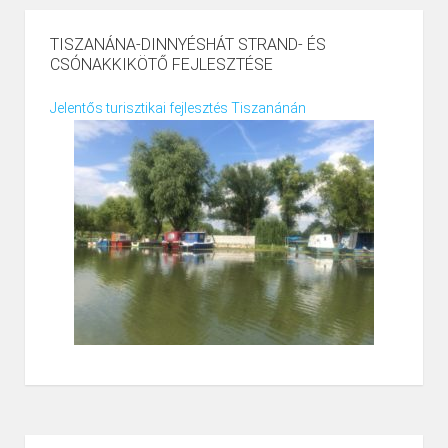
TISZANÁNA-DINNYÉSHÁT STRAND- ÉS
CSÓNAKKIKÖTŐ FEJLESZTÉSE
Jelentős turisztikai fejlesztés Tiszanánán