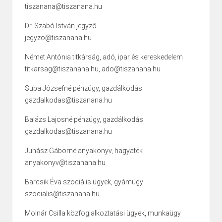
tiszanana@tiszanana.hu
Dr. Szabó István jegyző
jegyzo@tiszanana.hu
Német Antónia titkárság, adó, ipar és kereskedelem
titkarsag@tiszanana.hu, ado@tiszanana.hu
Suba Józsefné pénzügy, gazdálkodás
gazdalkodas@tiszanana.hu
Balázs Lajosné pénzügy, gazdálkodás
gazdalkodas@tiszanana.hu
Juhász Gáborné anyakönyv, hagyaték
anyakonyv@tiszanana.hu
Barcsik Éva szociális ügyek, gyámügy
szocialis@tiszanana.hu
Molnár Csilla közfoglalkoztatási ügyek, munkaügy