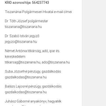
KRID azonosítója: 564237743
Tiszanánai Polgármeseri Hivatal e-mail címei:
Dr. Tóth József polgármester
tiszanana@tiszanana.hu
Dr. Szabó István jegyző
jegyzo@tiszanana.hu
Német Antónia titkárság, adó, ipar és
kereskedelem
titkarsag@tiszanana.hu, ado@tiszanana.hu
Suba Józsefné pénzügy, gazdálkodás
gazdalkodas@tiszanana.hu
Balázs Lajosné pénzügy, gazdálkodás
gazdalkodas@tiszanana.hu
Juhász Gáborné anyakönyv, hagyaték