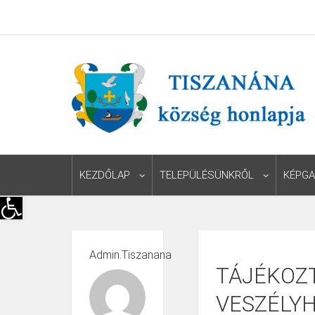
KEZDŐLAP
TELEPÜLÉSÜNKRŐL
KÉPGA
Eszköztár megnyitása
Admin.tiszanana
TÁJÉKOZ
VESZÉLYH