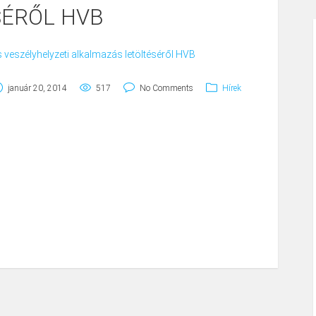
SÉRŐL HVB
 veszélyhelyzeti alkalmazás letöltéséről HVB
január 20, 2014
517
No Comments
Hírek