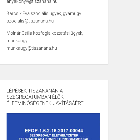
anyakonyv@tiszanana.hu
Barcsik Éva szociális ügyek, gyámügy
szocialis@tiszanana.hu
Molnár Csilla közfoglalkoztatási ügyek,
munkaügy
munkaugy@tiszanana.hu
LÉPÉSEK TISZANÁNÁN A
SZEGREGÁTUMBAN ÉLŐK
ÉLETMINŐSÉGÉNEK JAVÍTÁSÁÉRT