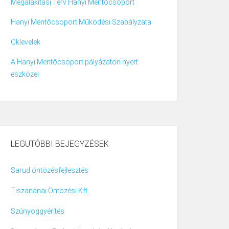
Megalakítási Terv Hanyi Mentőcsoport
Hanyi Mentőcsoport Működési Szabályzata
Oklevelek
A Hanyi Mentőcsoport pályázaton nyert
eszközei
LEGUTÓBBI BEJEGYZÉSEK
Sarud öntözésfejlesztés
Tiszanánai Öntözési Kft.
Szúnyoggyérítés