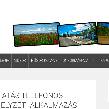
LÉRIA
VIDEÓK
HŐSÖK KÖNYVE
ÖNKORMÁNYZAT
KAP
TATÁS TELEFONOS
ELYZETI ALKALMAZÁS