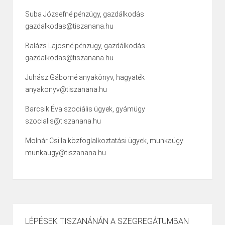
Suba Józsefné pénzügy, gazdálkodás
gazdalkodas@tiszanana.hu
Balázs Lajosné pénzügy, gazdálkodás
gazdalkodas@tiszanana.hu
Juhász Gáborné anyakönyv, hagyaték
anyakonyv@tiszanana.hu
Barcsik Éva szociális ügyek, gyámügy
szocialis@tiszanana.hu
Molnár Csilla közfoglalkoztatási ügyek, munkaügy
munkaugy@tiszanana.hu
LÉPÉSEK TISZANÁNÁN A SZEGREGÁTUMBAN