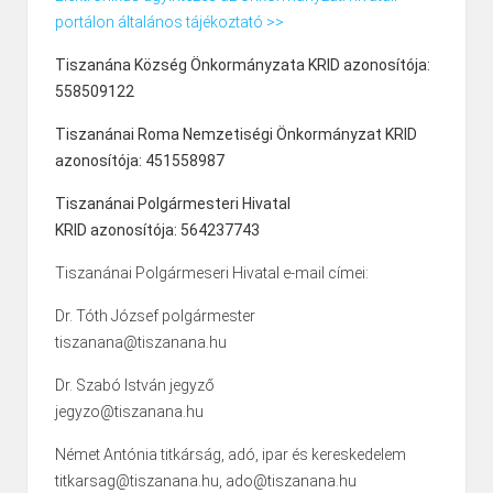
portálon általános tájékoztató >>
Tiszanána Község Önkormányzata KRID azonosítója:
558509122
Tiszanánai Roma Nemzetiségi Önkormányzat KRID
azonosítója: 451558987
Tiszanánai Polgármesteri Hivatal
KRID azonosítója: 564237743
Tiszanánai Polgármeseri Hivatal e-mail címei:
Dr. Tóth József polgármester
tiszanana@tiszanana.hu
Dr. Szabó István jegyző
jegyzo@tiszanana.hu
Német Antónia titkárság, adó, ipar és kereskedelem
titkarsag@tiszanana.hu, ado@tiszanana.hu