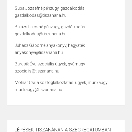
Suba Józsefné pénzügy, gazdálkodás
gazdalkodas@tiszanana.hu
Balázs Lajosné pénzügy, gazdálkodás
gazdalkodas@tiszanana.hu
Juhász Gáborné anyakönyv, hagyaték
anyakonyv@tiszanana.hu
Barcsik Éva szociális ügyek, gyámügy
szocialis@tiszanana.hu
Molnár Csilla közfoglalkoztatási ügyek, munkaügy
munkaugy@tiszanana.hu
LÉPÉSEK TISZANÁNÁN A SZEGREGÁTUMBAN