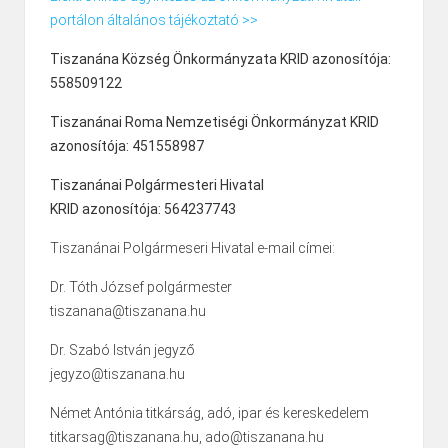
portálon általános tájékoztató >>
Tiszanána Község Önkormányzata KRID azonosítója:
558509122
Tiszanánai Roma Nemzetiségi Önkormányzat KRID
azonosítója: 451558987
Tiszanánai Polgármesteri Hivatal
KRID azonosítója: 564237743
Tiszanánai Polgármeseri Hivatal e-mail címei:
Dr. Tóth József polgármester
tiszanana@tiszanana.hu
Dr. Szabó István jegyző
jegyzo@tiszanana.hu
Német Antónia titkárság, adó, ipar és kereskedelem
titkarsag@tiszanana.hu, ado@tiszanana.hu