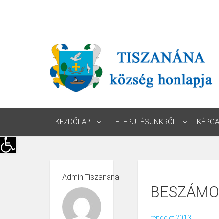
KEZDŐLAP
TELEPÜLÉSÜNKRŐL
KÉPGA
Eszköztár megnyitása
Admin.tiszanana
BESZÁMO
rendelet 2013