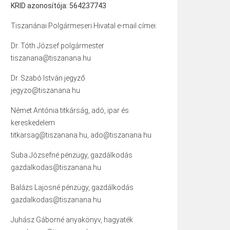
KRID azonosítója: 564237743
Tiszanánai Polgármeseri Hivatal e-mail címei:
Dr. Tóth József polgármester
tiszanana@tiszanana.hu
Dr. Szabó István jegyző
jegyzo@tiszanana.hu
Német Antónia titkárság, adó, ipar és
kereskedelem
titkarsag@tiszanana.hu, ado@tiszanana.hu
Suba Józsefné pénzügy, gazdálkodás
gazdalkodas@tiszanana.hu
Balázs Lajosné pénzügy, gazdálkodás
gazdalkodas@tiszanana.hu
Juhász Gáborné anyakönyv, hagyaték