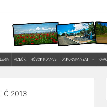
LÉRIA
VIDEÓK
HŐSÖK KÖNYVE
ÖNKORMÁNYZAT
KAP
LÓ 2013