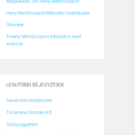
Megalakítási Terv Hanyi Mentőcsoport
Hanyi Mentőcsoport Működési Szabályzata
Oklevelek
A Hanyi Mentőcsoport pályázaton nyert
eszközei
LEGUTÓBBI BEJEGYZÉSEK
Sarud öntözésfejlesztés
Tiszanánai Öntözési Kft.
Szúnyoggyérítés