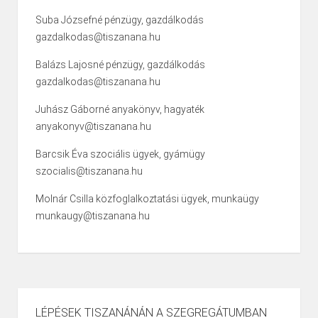
Suba Józsefné pénzügy, gazdálkodás
gazdalkodas@tiszanana.hu
Balázs Lajosné pénzügy, gazdálkodás
gazdalkodas@tiszanana.hu
Juhász Gáborné anyakönyv, hagyaték
anyakonyv@tiszanana.hu
Barcsik Éva szociális ügyek, gyámügy
szocialis@tiszanana.hu
Molnár Csilla közfoglalkoztatási ügyek, munkaügy
munkaugy@tiszanana.hu
LÉPÉSEK TISZANÁNÁN A SZEGREGÁTUMBAN