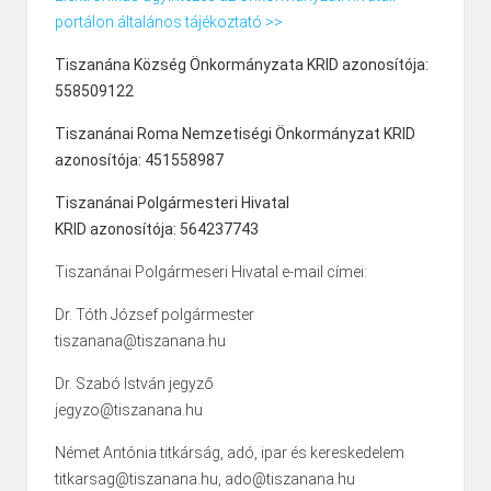
portálon általános tájékoztató >>
Tiszanána Község Önkormányzata KRID azonosítója:
558509122
Tiszanánai Roma Nemzetiségi Önkormányzat KRID
azonosítója: 451558987
Tiszanánai Polgármesteri Hivatal
KRID azonosítója: 564237743
Tiszanánai Polgármeseri Hivatal e-mail címei:
Dr. Tóth József polgármester
tiszanana@tiszanana.hu
Dr. Szabó István jegyző
jegyzo@tiszanana.hu
Német Antónia titkárság, adó, ipar és kereskedelem
titkarsag@tiszanana.hu, ado@tiszanana.hu