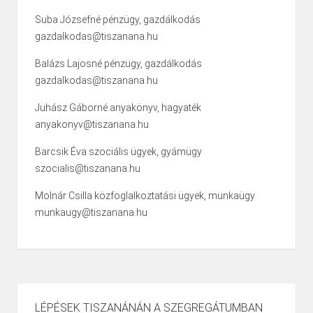
Suba Józsefné pénzügy, gazdálkodás
gazdalkodas@tiszanana.hu
Balázs Lajosné pénzügy, gazdálkodás
gazdalkodas@tiszanana.hu
Juhász Gáborné anyakönyv, hagyaték
anyakonyv@tiszanana.hu
Barcsik Éva szociális ügyek, gyámügy
szocialis@tiszanana.hu
Molnár Csilla közfoglalkoztatási ügyek, munkaügy
munkaugy@tiszanana.hu
LÉPÉSEK TISZANÁNÁN A SZEGREGÁTUMBAN