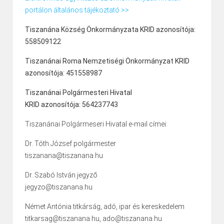
portálon általános tájékoztató >>
Tiszanána Község Önkormányzata KRID azonosítója:
558509122
Tiszanánai Roma Nemzetiségi Önkormányzat KRID
azonosítója: 451558987
Tiszanánai Polgármesteri Hivatal
KRID azonosítója: 564237743
Tiszanánai Polgármeseri Hivatal e-mail címei:
Dr. Tóth József polgármester
tiszanana@tiszanana.hu
Dr. Szabó István jegyző
jegyzo@tiszanana.hu
Német Antónia titkárság, adó, ipar és kereskedelem
titkarsag@tiszanana.hu, ado@tiszanana.hu