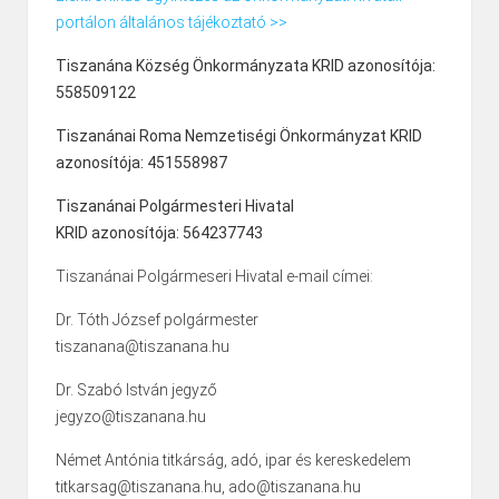
portálon általános tájékoztató >>
Tiszanána Község Önkormányzata KRID azonosítója:
558509122
Tiszanánai Roma Nemzetiségi Önkormányzat KRID
azonosítója: 451558987
Tiszanánai Polgármesteri Hivatal
KRID azonosítója: 564237743
Tiszanánai Polgármeseri Hivatal e-mail címei:
Dr. Tóth József polgármester
tiszanana@tiszanana.hu
Dr. Szabó István jegyző
jegyzo@tiszanana.hu
Német Antónia titkárság, adó, ipar és kereskedelem
titkarsag@tiszanana.hu, ado@tiszanana.hu