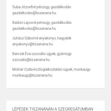
Suba Józsefné pénzügy, gazdálkodás
gazdalkodas@tiszanana.hu
Balázs Lajosné pénzügy, gazdálkodás
gazdalkodas@tiszanana.hu
Juhász Gáborné anyakönyv, hagyaték
anyakonyv@tiszanana.hu
Barcsik Éva szociális ügyek, gyámügy
szocialis@tiszanana.hu
Molnár Csilla közfoglalkoztatási ügyek, munkaügy
munkaugy@tiszanana.hu
LÉPÉSEK TISZANÁNÁN A SZEGREGÁTUMBAN