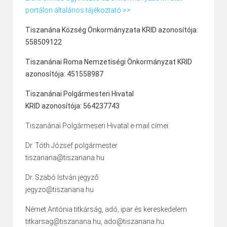
portálon általános tájékoztató >>
Tiszanána Község Önkormányzata KRID azonosítója:
558509122
Tiszanánai Roma Nemzetiségi Önkormányzat KRID
azonosítója: 451558987
Tiszanánai Polgármesteri Hivatal
KRID azonosítója: 564237743
Tiszanánai Polgármeseri Hivatal e-mail címei:
Dr. Tóth József polgármester
tiszanana@tiszanana.hu
Dr. Szabó István jegyző
jegyzo@tiszanana.hu
Német Antónia titkárság, adó, ipar és kereskedelem
titkarsag@tiszanana.hu, ado@tiszanana.hu