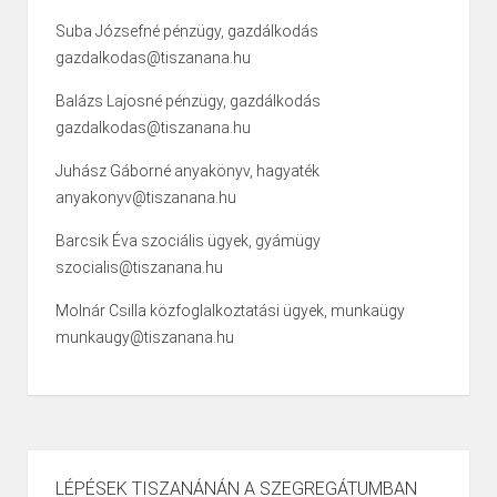
Suba Józsefné pénzügy, gazdálkodás
gazdalkodas@tiszanana.hu
Balázs Lajosné pénzügy, gazdálkodás
gazdalkodas@tiszanana.hu
Juhász Gáborné anyakönyv, hagyaték
anyakonyv@tiszanana.hu
Barcsik Éva szociális ügyek, gyámügy
szocialis@tiszanana.hu
Molnár Csilla közfoglalkoztatási ügyek, munkaügy
munkaugy@tiszanana.hu
LÉPÉSEK TISZANÁNÁN A SZEGREGÁTUMBAN