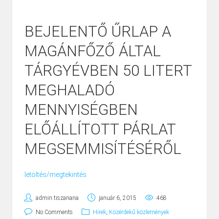
BEJELENTŐ ŰRLAP A
MAGÁNFŐZŐ ÁLTAL
TÁRGYÉVBEN 50 LITERT
MEGHALADÓ
MENNYISÉGBEN
ELŐÁLLÍTOTT PÁRLAT
MEGSEMMISÍTÉSÉRŐL
letöltés/megtekintés
admin.tiszanana
január 6, 2015
468
No Comments
Hírek
,
Közérdekű közlemények