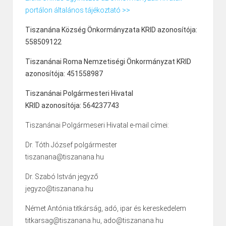
portálon általános tájékoztató >>
Tiszanána Község Önkormányzata KRID azonosítója:
558509122
Tiszanánai Roma Nemzetiségi Önkormányzat KRID
azonosítója: 451558987
Tiszanánai Polgármesteri Hivatal
KRID azonosítója: 564237743
Tiszanánai Polgármeseri Hivatal e-mail címei:
Dr. Tóth József polgármester
tiszanana@tiszanana.hu
Dr. Szabó István jegyző
jegyzo@tiszanana.hu
Német Antónia titkárság, adó, ipar és kereskedelem
titkarsag@tiszanana.hu, ado@tiszanana.hu