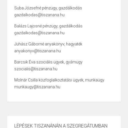
Suba Józsefné pénzügy, gazdálkodás
gazdalkodas@tiszanana.hu
Balázs Lajosné pénzügy, gazdálkodás
gazdalkodas@tiszanana.hu
Juhász Gáborné anyakönyv, hagyaték
anyakonyv@tiszanana.hu
Barcsik Éva szociális ügyek, gyámügy
szocialis@tiszanana.hu
Molnár Csilla közfoglalkoztatási ügyek, munkaügy
munkaugy@tiszanana.hu
LÉPÉSEK TISZANÁNÁN A SZEGREGÁTUMBAN