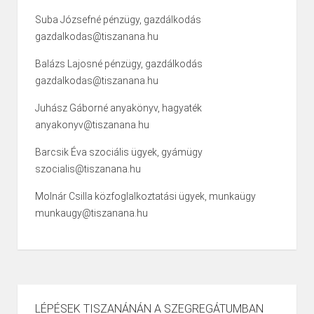
Suba Józsefné pénzügy, gazdálkodás
gazdalkodas@tiszanana.hu
Balázs Lajosné pénzügy, gazdálkodás
gazdalkodas@tiszanana.hu
Juhász Gáborné anyakönyv, hagyaték
anyakonyv@tiszanana.hu
Barcsik Éva szociális ügyek, gyámügy
szocialis@tiszanana.hu
Molnár Csilla közfoglalkoztatási ügyek, munkaügy
munkaugy@tiszanana.hu
LÉPÉSEK TISZANÁNÁN A SZEGREGÁTUMBAN