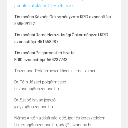
portálon általános tájékoztató >>
Tiszanána Község Önkormányzata KRID azonosítója:
558509122
Tiszanánai Roma Nemzetiségi Önkormányzat KRID
azonosítója: 451558987
Tiszanánai Polgármesteri Hivatal
KRID azonosítója: 564237743
Tiszanánai Polgármeseri Hivatal e-mail címei:
Dr. Tóth József polgármester
tiszanana@tiszanana.hu
Dr. Szabó István jegyző
jegyzo@tiszanana.hu
Német Antónia titkárság, adó, ipar és kereskedelem
titkarsag@tiszanana.hu, ado@tiszanana.hu