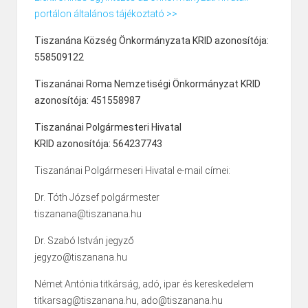
portálon általános tájékoztató >>
Tiszanána Község Önkormányzata KRID azonosítója:
558509122
Tiszanánai Roma Nemzetiségi Önkormányzat KRID
azonosítója: 451558987
Tiszanánai Polgármesteri Hivatal
KRID azonosítója: 564237743
Tiszanánai Polgármeseri Hivatal e-mail címei:
Dr. Tóth József polgármester
tiszanana@tiszanana.hu
Dr. Szabó István jegyző
jegyzo@tiszanana.hu
Német Antónia titkárság, adó, ipar és kereskedelem
titkarsag@tiszanana.hu, ado@tiszanana.hu