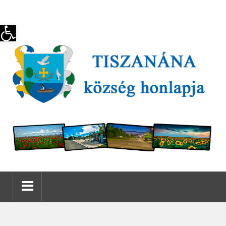
Eszköztár megnyitása