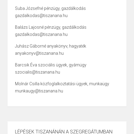
Suba Józsefné pénzügy, gazdálkodás
gazdalkodas@tiszanana.hu
Balázs Lajosné pénzügy, gazdálkodás
gazdalkodas@tiszanana.hu
Juhász Gáborné anyakönyv, hagyaték
anyakonyv@tiszanana.hu
Barcsik Éva szociális ügyek, gyámügy
szocialis@tiszanana.hu
Molnár Csilla közfoglalkoztatási ügyek, munkaügy
munkaugy@tiszanana.hu
LÉPÉSEK TISZANÁNÁN A SZEGREGÁTUMBAN