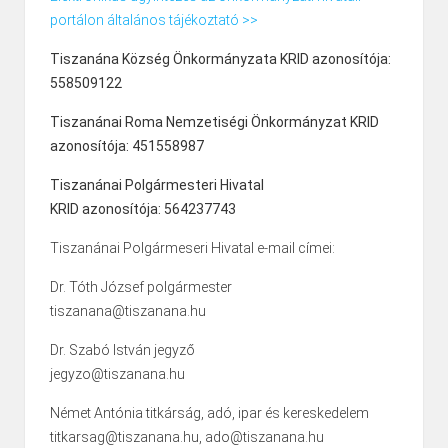
portálon általános tájékoztató >>
Tiszanána Község Önkormányzata KRID azonosítója:
558509122
Tiszanánai Roma Nemzetiségi Önkormányzat KRID
azonosítója: 451558987
Tiszanánai Polgármesteri Hivatal
KRID azonosítója: 564237743
Tiszanánai Polgármeseri Hivatal e-mail címei:
Dr. Tóth József polgármester
tiszanana@tiszanana.hu
Dr. Szabó István jegyző
jegyzo@tiszanana.hu
Német Antónia titkárság, adó, ipar és kereskedelem
titkarsag@tiszanana.hu, ado@tiszanana.hu