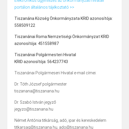
Elektronikus ügyintézés az önkormányzati hivatali
portálon általános tájékoztató >>
Tiszanána Község Önkormányzata KRID azonosítója:
558509122
Tiszanánai Roma Nemzetiségi Önkormányzat KRID
azonosítója: 451558987
Tiszanánai Polgármesteri Hivatal
KRID azonosítója: 564237743
Tiszanánai Polgármeseri Hivatal e-mail címei:
Dr. Tóth József polgármester
tiszanana@tiszanana.hu
Dr. Szabó István jegyző
jegyzo@tiszanana.hu
Német Antónia titkárság, adó, ipar és kereskedelem
titkarsag@tiszanana.hu, ado@tiszanana.hu