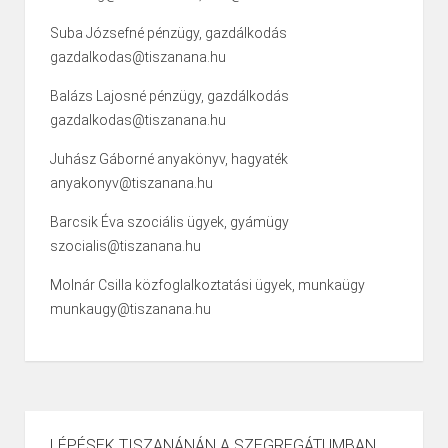
Suba Józsefné pénzügy, gazdálkodás
gazdalkodas@tiszanana.hu
Balázs Lajosné pénzügy, gazdálkodás
gazdalkodas@tiszanana.hu
Juhász Gáborné anyakönyv, hagyaték
anyakonyv@tiszanana.hu
Barcsik Éva szociális ügyek, gyámügy
szocialis@tiszanana.hu
Molnár Csilla közfoglalkoztatási ügyek, munkaügy
munkaugy@tiszanana.hu
LÉPÉSEK TISZANÁNÁN A SZEGREGÁTUMBAN