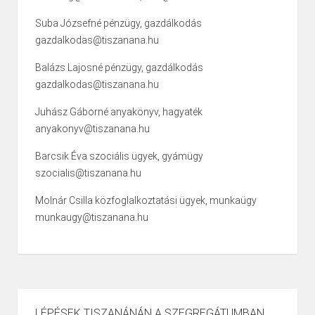
Suba Józsefné pénzügy, gazdálkodás
gazdalkodas@tiszanana.hu
Balázs Lajosné pénzügy, gazdálkodás
gazdalkodas@tiszanana.hu
Juhász Gáborné anyakönyv, hagyaték
anyakonyv@tiszanana.hu
Barcsik Éva szociális ügyek, gyámügy
szocialis@tiszanana.hu
Molnár Csilla közfoglalkoztatási ügyek, munkaügy
munkaugy@tiszanana.hu
LÉPÉSEK TISZANÁNÁN A SZEGREGÁTUMBAN