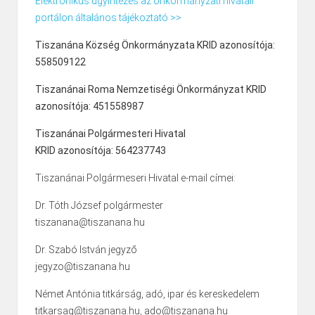
Elektronikus ügyintézés az önkormányzati hivatali
portálon általános tájékoztató >>
Tiszanána Község Önkormányzata KRID azonosítója:
558509122
Tiszanánai Roma Nemzetiségi Önkormányzat KRID
azonosítója: 451558987
Tiszanánai Polgármesteri Hivatal
KRID azonosítója: 564237743
Tiszanánai Polgármeseri Hivatal e-mail címei:
Dr. Tóth József polgármester
tiszanana@tiszanana.hu
Dr. Szabó István jegyző
jegyzo@tiszanana.hu
Német Antónia titkárság, adó, ipar és kereskedelem
titkarsag@tiszanana.hu, ado@tiszanana.hu