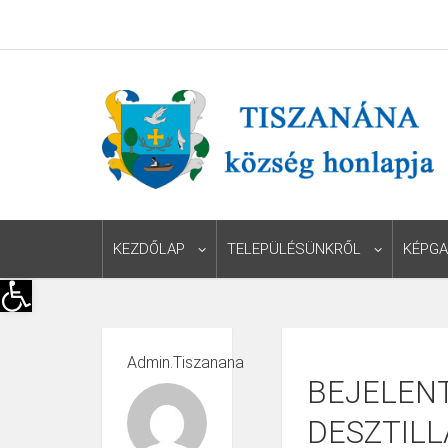
KEZDŐLAP
TELEPÜLÉSÜNKRŐL
KÉPGA
Eszköztár megnyitása
Admin.tiszanana
BEJELEN
DESZTIL