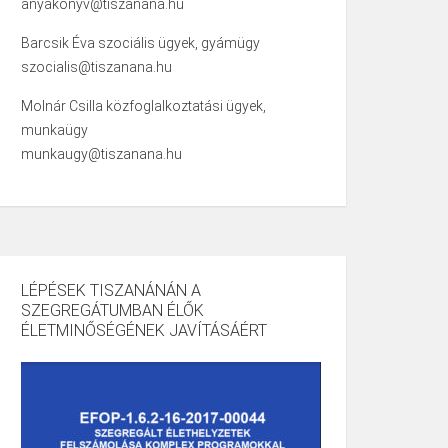
anyakonyv@tiszanana.hu
Barcsik Éva szociális ügyek, gyámügy
szocialis@tiszanana.hu
Molnár Csilla közfoglalkoztatási ügyek,
munkaügy
munkaugy@tiszanana.hu
LÉPÉSEK TISZANÁNÁN A
SZEGREGÁTUMBAN ÉLŐK
ÉLETMINŐSÉGÉNEK JAVÍTÁSÁÉRT