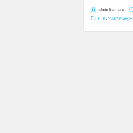
admin.tiszanana
Hírek
,
Nyomtatványok