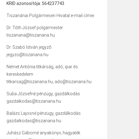
KRID azonosítója: 564237743
Tiszanánai Polgármeseri Hivatal e-mail címei:
Dr. Tóth József polgármester
tiszanana@tiszanana.hu
Dr. Szabó István jegyző
jegyzo@tiszanana.hu
Német Antónia titkárság, adó, ipar és
kereskedelem
titkarsag@tiszanana.hu, ado@tiszanana.hu
Suba Józsefné pénzügy, gazdálkodás
gazdalkodas@tiszanana.hu
Balázs Lajosné pénzügy, gazdálkodás
gazdalkodas@tiszanana.hu
Juhász Gáborné anyakönyv, hagyaték