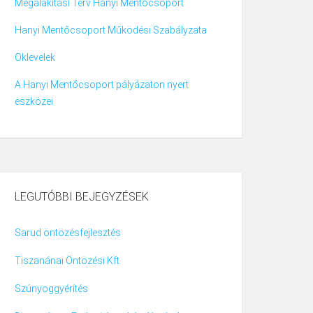
Megalakítási Terv Hanyi Mentőcsoport
Hanyi Mentőcsoport Működési Szabályzata
Oklevelek
A Hanyi Mentőcsoport pályázaton nyert
eszközei
LEGUTÓBBI BEJEGYZÉSEK
Sarud öntözésfejlesztés
Tiszanánai Öntözési Kft.
Szúnyoggyérítés