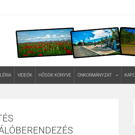
LÉRIA
VIDEÓK
HŐSÖK KÖNYVE
ÖNKORMÁNYZAT
KAP
TÉS
LÁLÓBERENDEZÉS