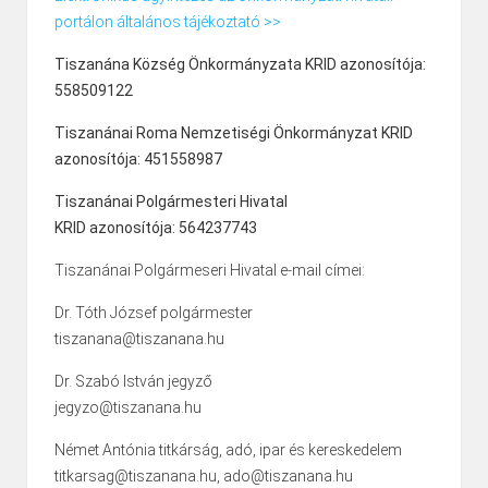
portálon általános tájékoztató >>
Tiszanána Község Önkormányzata KRID azonosítója:
558509122
Tiszanánai Roma Nemzetiségi Önkormányzat KRID
azonosítója: 451558987
Tiszanánai Polgármesteri Hivatal
KRID azonosítója: 564237743
Tiszanánai Polgármeseri Hivatal e-mail címei:
Dr. Tóth József polgármester
tiszanana@tiszanana.hu
Dr. Szabó István jegyző
jegyzo@tiszanana.hu
Német Antónia titkárság, adó, ipar és kereskedelem
titkarsag@tiszanana.hu, ado@tiszanana.hu