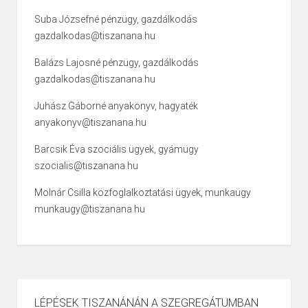
Suba Józsefné pénzügy, gazdálkodás
gazdalkodas@tiszanana.hu
Balázs Lajosné pénzügy, gazdálkodás
gazdalkodas@tiszanana.hu
Juhász Gáborné anyakönyv, hagyaték
anyakonyv@tiszanana.hu
Barcsik Éva szociális ügyek, gyámügy
szocialis@tiszanana.hu
Molnár Csilla közfoglalkoztatási ügyek, munkaügy
munkaugy@tiszanana.hu
LÉPÉSEK TISZANÁNÁN A SZEGREGÁTUMBAN