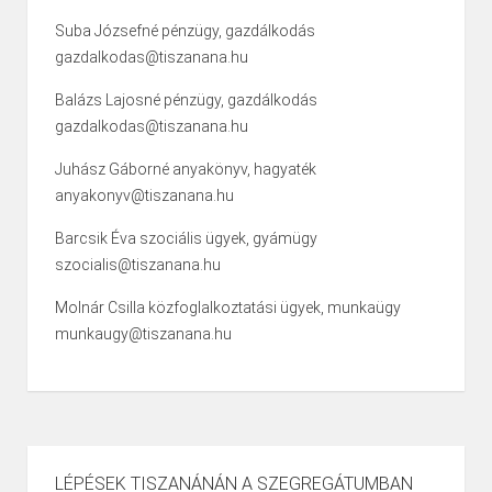
Suba Józsefné pénzügy, gazdálkodás
gazdalkodas@tiszanana.hu
Balázs Lajosné pénzügy, gazdálkodás
gazdalkodas@tiszanana.hu
Juhász Gáborné anyakönyv, hagyaték
anyakonyv@tiszanana.hu
Barcsik Éva szociális ügyek, gyámügy
szocialis@tiszanana.hu
Molnár Csilla közfoglalkoztatási ügyek, munkaügy
munkaugy@tiszanana.hu
LÉPÉSEK TISZANÁNÁN A SZEGREGÁTUMBAN