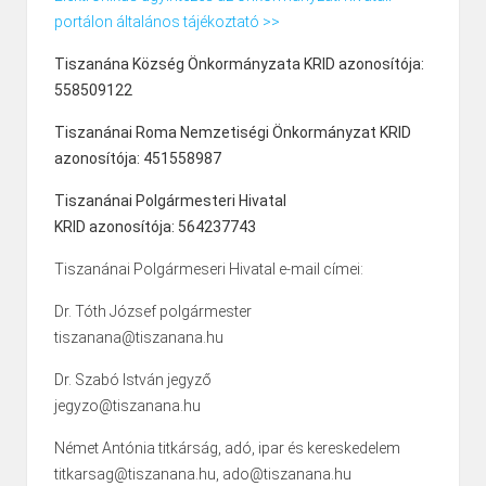
portálon általános tájékoztató >>
Tiszanána Község Önkormányzata KRID azonosítója:
558509122
Tiszanánai Roma Nemzetiségi Önkormányzat KRID
azonosítója: 451558987
Tiszanánai Polgármesteri Hivatal
KRID azonosítója: 564237743
Tiszanánai Polgármeseri Hivatal e-mail címei:
Dr. Tóth József polgármester
tiszanana@tiszanana.hu
Dr. Szabó István jegyző
jegyzo@tiszanana.hu
Német Antónia titkárság, adó, ipar és kereskedelem
titkarsag@tiszanana.hu, ado@tiszanana.hu