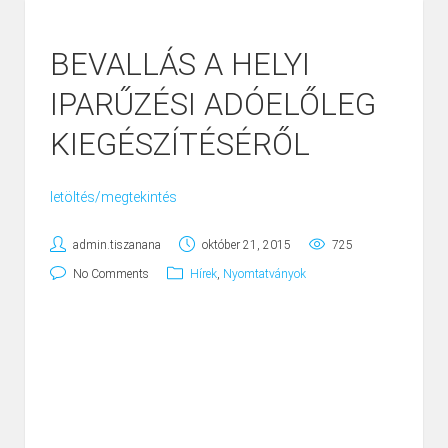
BEVALLÁS A HELYI
IPARŰZÉSI ADÓELŐLEG
KIEGÉSZÍTÉSÉRŐL
letöltés/megtekintés
admin.tiszanana
október 21, 2015
725
No Comments
Hírek
,
Nyomtatványok