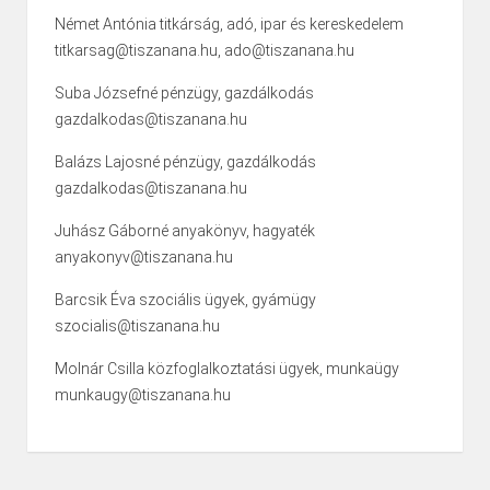
Német Antónia titkárság, adó, ipar és kereskedelem
titkarsag@tiszanana.hu, ado@tiszanana.hu
Suba Józsefné pénzügy, gazdálkodás
gazdalkodas@tiszanana.hu
Balázs Lajosné pénzügy, gazdálkodás
gazdalkodas@tiszanana.hu
Juhász Gáborné anyakönyv, hagyaték
anyakonyv@tiszanana.hu
Barcsik Éva szociális ügyek, gyámügy
szocialis@tiszanana.hu
Molnár Csilla közfoglalkoztatási ügyek, munkaügy
munkaugy@tiszanana.hu