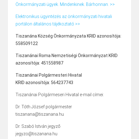
Önkormányzati ügyek. Mindenkinek. Bárhonnan. >>
Elektronikus ügyintézés az önkormányzati hivatali
portálon általános tájékoztató >>
Tiszanána Község Önkormányzata KRID azonosítója:
558509122
Tiszanánai Roma Nemzetiségi Önkormányzat KRID
azonosítója: 451558987
Tiszanánai Polgármesteri Hivatal
KRID azonosítója: 564237743
Tiszanánai Polgármeseri Hivatal e-mail címei:
Dr. Tóth József polgármester
tiszanana@tiszanana.hu
Dr. Szabó István jegyző
jegyzo@tiszanana.hu