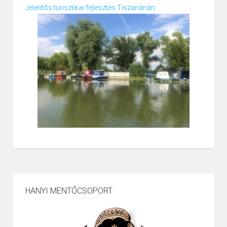
Jelentős turisztikai fejlesztés Tiszanánán
HANYI MENTŐCSOPORT