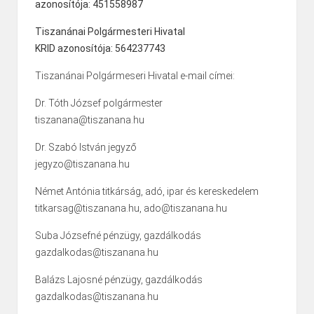
azonosítója: 451558987
Tiszanánai Polgármesteri Hivatal
KRID azonosítója: 564237743
Tiszanánai Polgármeseri Hivatal e-mail címei:
Dr. Tóth József polgármester
tiszanana@tiszanana.hu
Dr. Szabó István jegyző
jegyzo@tiszanana.hu
Német Antónia titkárság, adó, ipar és kereskedelem
titkarsag@tiszanana.hu, ado@tiszanana.hu
Suba Józsefné pénzügy, gazdálkodás
gazdalkodas@tiszanana.hu
Balázs Lajosné pénzügy, gazdálkodás
gazdalkodas@tiszanana.hu