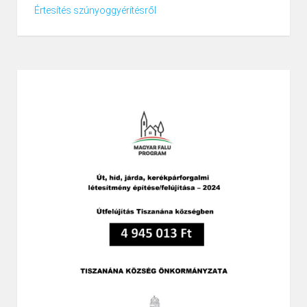
Értesítés szúnyoggyérítésről