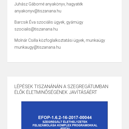
Juhász Gáborné anyakönyv, hagyaték
anyakonyv@tiszanana.hu
Barcsik Éva szociális ügyek, gyámügy
szocialis@tiszanana.hu
Molnár Csilla közfoglalkoztatási ügyek, munkaügy
munkaugy@tiszanana.hu
LÉPÉSEK TISZANÁNÁN A SZEGREGÁTUMBAN
ÉLŐK ÉLETMINŐSÉGÉNEK JAVÍTÁSÁÉRT