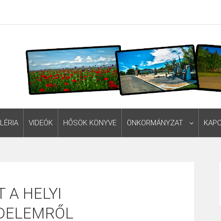
LÉRIA
VIDEÓK
HŐSÖK KÖNYVE
ÖNKORMÁNYZAT
KAP
 A HELYI
DELEMRŐL