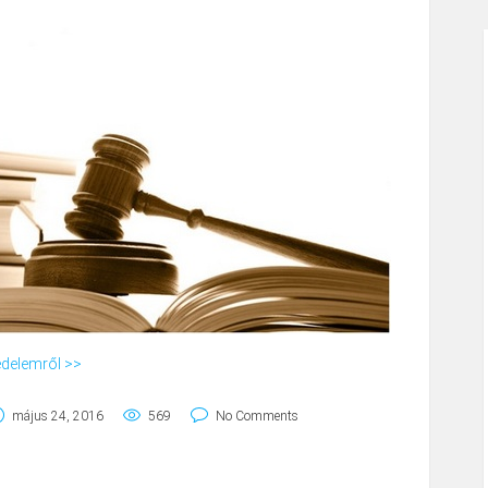
védelemről >>
május 24, 2016
569
No Comments