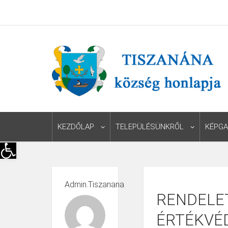
KEZDŐLAP
TELEPÜLÉSÜNKRŐL
KÉPGA
Eszköztár megnyitása
Admin.tiszanana
RENDELET
ÉRTÉKVÉ