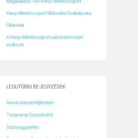
Megalakítási Terv Hanyi Mentőcsoport
Hanyi Mentőcsoport Működési Szabályzata
Oklevelek
A Hanyi Mentőcsoport pályázaton nyert
eszközei
LEGUTÓBBI BEJEGYZÉSEK
Sarud öntözésfejlesztés
Tiszanánai Öntözési Kft.
Szúnyoggyérítés