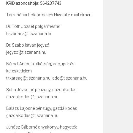
KRID azonosítója: 564237743
Tiszanánai Polgármeseri Hivatal e-mail címei:
Dr. Tóth József polgármester
tiszanana@tiszanana.hu
Dr. Szabó István jegyző
jegyzo@tiszanana.hu
Német Antónia titkárság, adó, ipar és
kereskedelem
titkarsag@tiszanana.hu, ado@tiszanana.hu
Suba Józsefné pénzügy, gazdálkodás
gazdalkodas@tiszanana.hu
Balázs Lajosné pénzügy, gazdálkodás
gazdalkodas@tiszanana.hu
Juhász Gáborné anyakönyv, hagyaték