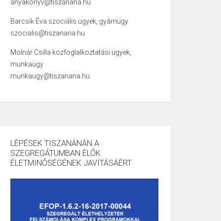
anyakonyv@tiszanana.hu
Barcsik Éva szociális ügyek, gyámügy
szocialis@tiszanana.hu
Molnár Csilla közfoglalkoztatási ügyek,
munkaügy
munkaugy@tiszanana.hu
LÉPÉSEK TISZANÁNÁN A
SZEGREGÁTUMBAN ÉLŐK
ÉLETMINŐSÉGÉNEK JAVÍTÁSÁÉRT