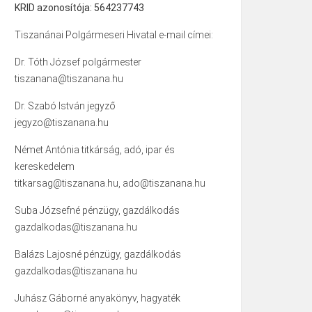
KRID azonosítója: 564237743
Tiszanánai Polgármeseri Hivatal e-mail címei:
Dr. Tóth József polgármester
tiszanana@tiszanana.hu
Dr. Szabó István jegyző
jegyzo@tiszanana.hu
Német Antónia titkárság, adó, ipar és
kereskedelem
titkarsag@tiszanana.hu, ado@tiszanana.hu
Suba Józsefné pénzügy, gazdálkodás
gazdalkodas@tiszanana.hu
Balázs Lajosné pénzügy, gazdálkodás
gazdalkodas@tiszanana.hu
Juhász Gáborné anyakönyv, hagyaték