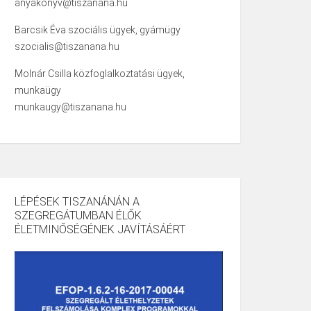
anyakonyv@tiszanana.hu
Barcsik Éva szociális ügyek, gyámügy
szocialis@tiszanana.hu
Molnár Csilla közfoglalkoztatási ügyek,
munkaügy
munkaugy@tiszanana.hu
LÉPÉSEK TISZANÁNÁN A
SZEGREGÁTUMBAN ÉLŐK
ÉLETMINŐSÉGÉNEK JAVÍTÁSÁÉRT