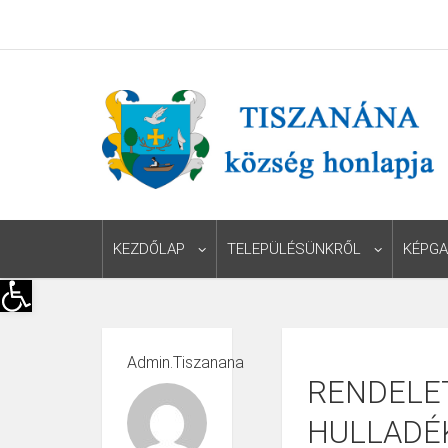
KEZDŐLAP
TELEPÜLÉSÜNKRŐL
KÉPGA
Eszköztár megnyitása
Admin.tiszanana
RENDELET
HULLADÉ