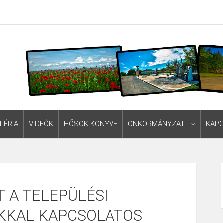
LÉRIA
VIDEÓK
HŐSÖK KÖNYVE
ÖNKORMÁNYZAT
KAP
 A TELEPÜLÉSI
KKAL KAPCSOLATOS