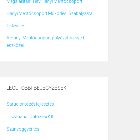
Megalakítási Terv Hanyi Mentőcsoport
Hanyi Mentőcsoport Működési Szabályzata
Oklevelek
A Hanyi Mentőcsoport pályázaton nyert
eszközei
LEGUTÓBBI BEJEGYZÉSEK
Sarud öntözésfejlesztés
Tiszanánai Öntözési Kft.
Szúnyoggyérítés