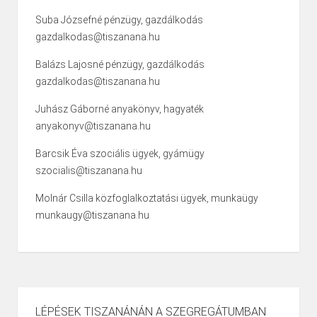
Suba Józsefné pénzügy, gazdálkodás
gazdalkodas@tiszanana.hu
Balázs Lajosné pénzügy, gazdálkodás
gazdalkodas@tiszanana.hu
Juhász Gáborné anyakönyv, hagyaték
anyakonyv@tiszanana.hu
Barcsik Éva szociális ügyek, gyámügy
szocialis@tiszanana.hu
Molnár Csilla közfoglalkoztatási ügyek, munkaügy
munkaugy@tiszanana.hu
LÉPÉSEK TISZANÁNÁN A SZEGREGÁTUMBAN