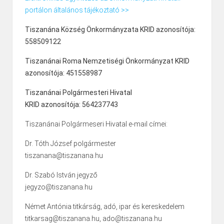
portálon általános tájékoztató >>
Tiszanána Község Önkormányzata KRID azonosítója:
558509122
Tiszanánai Roma Nemzetiségi Önkormányzat KRID
azonosítója: 451558987
Tiszanánai Polgármesteri Hivatal
KRID azonosítója: 564237743
Tiszanánai Polgármeseri Hivatal e-mail címei:
Dr. Tóth József polgármester
tiszanana@tiszanana.hu
Dr. Szabó István jegyző
jegyzo@tiszanana.hu
Német Antónia titkárság, adó, ipar és kereskedelem
titkarsag@tiszanana.hu, ado@tiszanana.hu