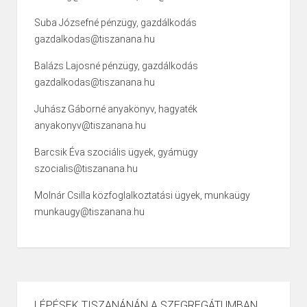
Suba Józsefné pénzügy, gazdálkodás
gazdalkodas@tiszanana.hu
Balázs Lajosné pénzügy, gazdálkodás
gazdalkodas@tiszanana.hu
Juhász Gáborné anyakönyv, hagyaték
anyakonyv@tiszanana.hu
Barcsik Éva szociális ügyek, gyámügy
szocialis@tiszanana.hu
Molnár Csilla közfoglalkoztatási ügyek, munkaügy
munkaugy@tiszanana.hu
LÉPÉSEK TISZANÁNÁN A SZEGREGÁTUMBAN