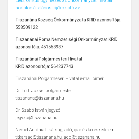
Elektronikus ügyintézés az önkormányzati hivatali
portálon általános tájékoztató >>
Tiszanána Község Önkormányzata KRID azonosítója:
558509122
Tiszanánai Roma Nemzetiségi Önkormányzat KRID
azonosítója: 451558987
Tiszanánai Polgármesteri Hivatal
KRID azonosítója: 564237743
Tiszanánai Polgármeseri Hivatal e-mail címei:
Dr. Tóth József polgármester
tiszanana@tiszanana.hu
Dr. Szabó István jegyző
jegyzo@tiszanana.hu
Német Antónia titkárság, adó, ipar és kereskedelem
titkarsag@tiszanana.hu, ado@tiszanana.hu