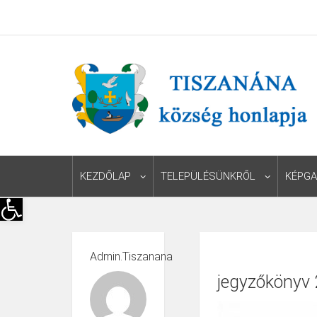
KEZDŐLAP
TELEPÜLÉSÜNKRŐL
KÉPGA
Eszköztár megnyitása
Admin.tiszanana
jegyzőkönyv 