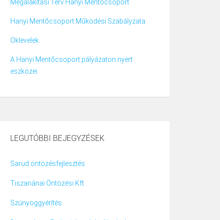
Megalakítási Terv Hanyi Mentőcsoport
Hanyi Mentőcsoport Működési Szabályzata
Oklevelek
A Hanyi Mentőcsoport pályázaton nyert
eszközei
LEGUTÓBBI BEJEGYZÉSEK
Sarud öntözésfejlesztés
Tiszanánai Öntözési Kft.
Szúnyoggyérítés