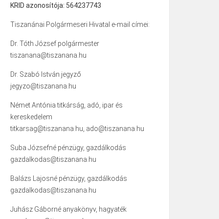
KRID azonosítója: 564237743
Tiszanánai Polgármeseri Hivatal e-mail címei:
Dr. Tóth József polgármester
tiszanana@tiszanana.hu
Dr. Szabó István jegyző
jegyzo@tiszanana.hu
Német Antónia titkárság, adó, ipar és
kereskedelem
titkarsag@tiszanana.hu, ado@tiszanana.hu
Suba Józsefné pénzügy, gazdálkodás
gazdalkodas@tiszanana.hu
Balázs Lajosné pénzügy, gazdálkodás
gazdalkodas@tiszanana.hu
Juhász Gáborné anyakönyv, hagyaték