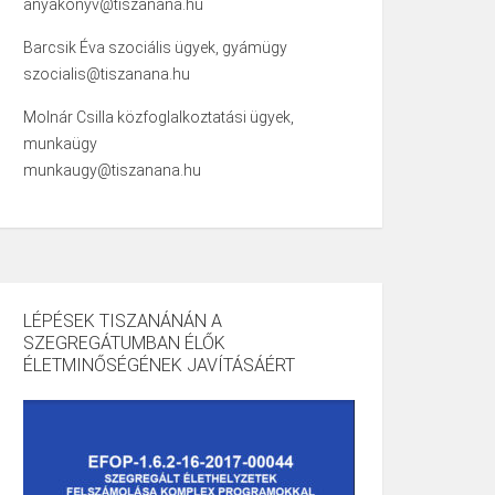
anyakonyv@tiszanana.hu
Barcsik Éva szociális ügyek, gyámügy
szocialis@tiszanana.hu
Molnár Csilla közfoglalkoztatási ügyek,
munkaügy
munkaugy@tiszanana.hu
LÉPÉSEK TISZANÁNÁN A
SZEGREGÁTUMBAN ÉLŐK
ÉLETMINŐSÉGÉNEK JAVÍTÁSÁÉRT