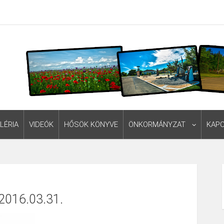
LÉRIA
VIDEÓK
HŐSÖK KÖNYVE
ÖNKORMÁNYZAT
KAP
2016.03.31.