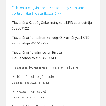
Elektronikus ügyintézés az önkormányzati hivatali
portálon általános tájékoztató >>
Tiszanána Község Önkormányzata KRID azonosítója:
558509122
Tiszanánai Roma Nemzetiségi Önkormányzat KRID
azonosítója: 451558987
Tiszanánai Polgármesteri Hivatal
KRID azonosítója: 564237743
Tiszanánai Polgármeseri Hivatal e-mail címei:
Dr. Tóth József polgármester
tiszanana@tiszanana.hu
Dr. Szabó István jegyző
jegyzo@tiszanana.hu