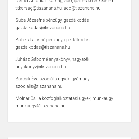
Német Antónia titkárság, adó, ipar és kereskedelem
titkarsag@tiszanana.hu, ado@tiszanana.hu
Suba Józsefné pénzügy, gazdálkodás
gazdalkodas@tiszanana.hu
Balázs Lajosné pénzügy, gazdálkodás
gazdalkodas@tiszanana.hu
Juhász Gáborné anyakönyv, hagyaték
anyakonyv@tiszanana.hu
Barcsik Éva szociális ügyek, gyámügy
szocialis@tiszanana.hu
Molnár Csilla közfoglalkoztatási ügyek, munkaügy
munkaugy@tiszanana.hu