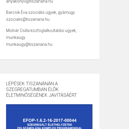
anyakonyv@tiszanana.hu
Barcsik Éva szociális ügyek, gyámügy
szocialis@tiszanana.hu
Molnár Csilla közfoglalkoztatási ügyek,
munkaügy
munkaugy@tiszanana.hu
LÉPÉSEK TISZANÁNÁN A
SZEGREGÁTUMBAN ÉLŐK
ÉLETMINŐSÉGÉNEK JAVÍTÁSÁÉRT