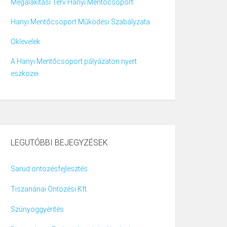
Megalakítási Terv Hanyi Mentőcsoport
Hanyi Mentőcsoport Működési Szabályzata
Oklevelek
A Hanyi Mentőcsoport pályázaton nyert
eszközei
LEGUTÓBBI BEJEGYZÉSEK
Sarud öntözésfejlesztés
Tiszanánai Öntözési Kft.
Szúnyoggyérítés