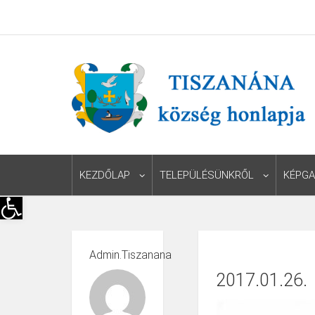
KEZDŐLAP
TELEPÜLÉSÜNKRŐL
KÉPGA
Eszköztár megnyitása
Admin.tiszanana
2017.01.26.