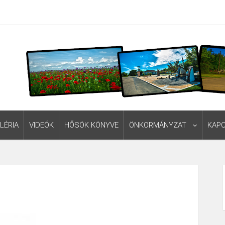
LÉRIA
VIDEÓK
HŐSÖK KÖNYVE
ÖNKORMÁNYZAT
KAP