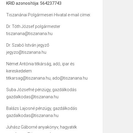
KRID azonosítója: 564237743
Tiszanánai Polgármeseri Hivatal e-mail címei:
Dr. Tóth József polgármester
tiszanana@tiszanana.hu
Dr. Szabó István jegyző
jegyzo@tiszanana.hu
Német Antónia titkárság, adó, ipar és
kereskedelem
titkarsag@tiszanana.hu, ado@tiszanana.hu
Suba Józsefné pénzügy, gazdálkodás
gazdalkodas@tiszanana.hu
Balázs Lajosné pénzügy, gazdálkodás
gazdalkodas@tiszanana.hu
Juhász Gáborné anyakönyv, hagyaték