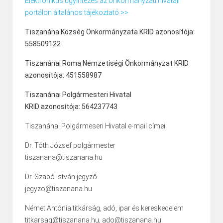
Elektronikus ügyintézés az önkormányzati hivatali
portálon általános tájékoztató >>
Tiszanána Község Önkormányzata KRID azonosítója:
558509122
Tiszanánai Roma Nemzetiségi Önkormányzat KRID
azonosítója: 451558987
Tiszanánai Polgármesteri Hivatal
KRID azonosítója: 564237743
Tiszanánai Polgármeseri Hivatal e-mail címei:
Dr. Tóth József polgármester
tiszanana@tiszanana.hu
Dr. Szabó István jegyző
jegyzo@tiszanana.hu
Német Antónia titkárság, adó, ipar és kereskedelem
titkarsag@tiszanana.hu, ado@tiszanana.hu