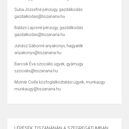
Suba Józsefné pénzügy, gazdálkodás
gazdalkodas@tiszanana.hu
Balázs Lajosné pénzügy, gazdálkodás
gazdalkodas@tiszanana.hu
Juhász Gáborné anyakönyv, hagyaték
anyakonyv@tiszanana.hu
Barcsik Éva szociális ügyek, gyámügy
szocialis@tiszanana.hu
Molnár Csilla közfoglalkoztatási ügyek, munkaügy
munkaugy@tiszanana.hu
LÉPÉSEK TISZANÁNÁN A SZEGREGÁTUMBAN