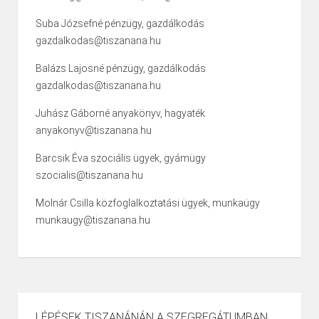
Suba Józsefné pénzügy, gazdálkodás
gazdalkodas@tiszanana.hu
Balázs Lajosné pénzügy, gazdálkodás
gazdalkodas@tiszanana.hu
Juhász Gáborné anyakönyv, hagyaték
anyakonyv@tiszanana.hu
Barcsik Éva szociális ügyek, gyámügy
szocialis@tiszanana.hu
Molnár Csilla közfoglalkoztatási ügyek, munkaügy
munkaugy@tiszanana.hu
LÉPÉSEK TISZANÁNÁN A SZEGREGÁTUMBAN