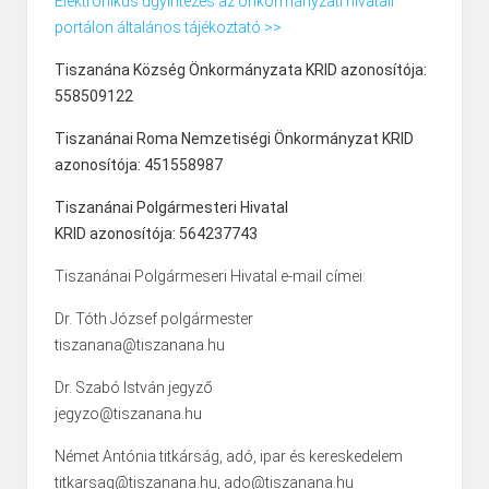
Elektronikus ügyintézés az önkormányzati hivatali
portálon általános tájékoztató >>
Tiszanána Község Önkormányzata KRID azonosítója:
558509122
Tiszanánai Roma Nemzetiségi Önkormányzat KRID
azonosítója: 451558987
Tiszanánai Polgármesteri Hivatal
KRID azonosítója: 564237743
Tiszanánai Polgármeseri Hivatal e-mail címei:
Dr. Tóth József polgármester
tiszanana@tiszanana.hu
Dr. Szabó István jegyző
jegyzo@tiszanana.hu
Német Antónia titkárság, adó, ipar és kereskedelem
titkarsag@tiszanana.hu, ado@tiszanana.hu