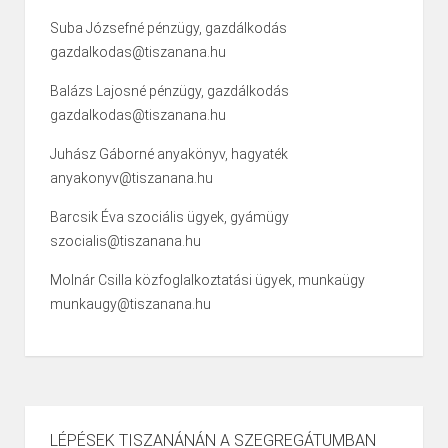
Suba Józsefné pénzügy, gazdálkodás
gazdalkodas@tiszanana.hu
Balázs Lajosné pénzügy, gazdálkodás
gazdalkodas@tiszanana.hu
Juhász Gáborné anyakönyv, hagyaték
anyakonyv@tiszanana.hu
Barcsik Éva szociális ügyek, gyámügy
szocialis@tiszanana.hu
Molnár Csilla közfoglalkoztatási ügyek, munkaügy
munkaugy@tiszanana.hu
LÉPÉSEK TISZANÁNÁN A SZEGREGÁTUMBAN