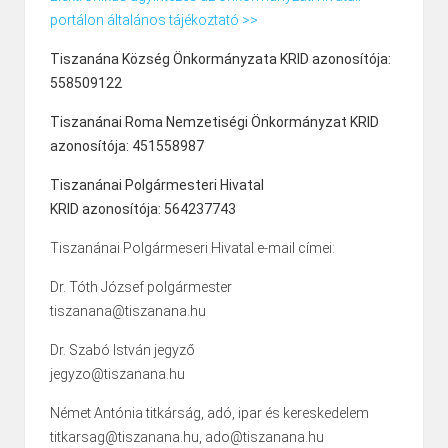
portálon általános tájékoztató >>
Tiszanána Község Önkormányzata KRID azonosítója:
558509122
Tiszanánai Roma Nemzetiségi Önkormányzat KRID
azonosítója: 451558987
Tiszanánai Polgármesteri Hivatal
KRID azonosítója: 564237743
Tiszanánai Polgármeseri Hivatal e-mail címei:
Dr. Tóth József polgármester
tiszanana@tiszanana.hu
Dr. Szabó István jegyző
jegyzo@tiszanana.hu
Német Antónia titkárság, adó, ipar és kereskedelem
titkarsag@tiszanana.hu, ado@tiszanana.hu