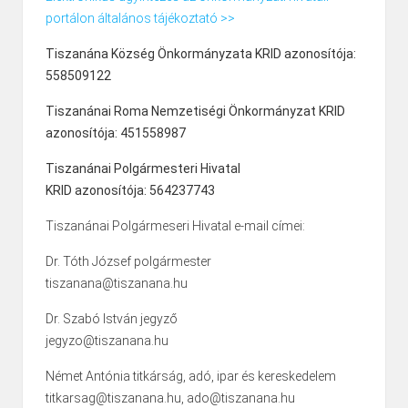
portálon általános tájékoztató >>
Tiszanána Község Önkormányzata KRID azonosítója:
558509122
Tiszanánai Roma Nemzetiségi Önkormányzat KRID
azonosítója: 451558987
Tiszanánai Polgármesteri Hivatal
KRID azonosítója: 564237743
Tiszanánai Polgármeseri Hivatal e-mail címei:
Dr. Tóth József polgármester
tiszanana@tiszanana.hu
Dr. Szabó István jegyző
jegyzo@tiszanana.hu
Német Antónia titkárság, adó, ipar és kereskedelem
titkarsag@tiszanana.hu, ado@tiszanana.hu