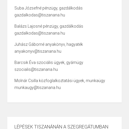
Suba Józsefné pénzügy, gazdálkodás
gazdalkodas@tiszanana.hu
Balázs Lajosné pénzügy, gazdálkodás
gazdalkodas@tiszanana.hu
Juhász Gáborné anyakönyv, hagyaték
anyakonyv@tiszanana.hu
Barcsik Éva szociális ügyek, gyámügy
szocialis@tiszanana.hu
Molnár Csilla közfoglalkoztatási ügyek, munkaügy
munkaugy@tiszanana.hu
LÉPÉSEK TISZANÁNÁN A SZEGREGÁTUMBAN