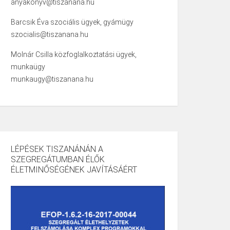
anyakonyv@tiszanana.hu
Barcsik Éva szociális ügyek, gyámügy
szocialis@tiszanana.hu
Molnár Csilla közfoglalkoztatási ügyek,
munkaügy
munkaugy@tiszanana.hu
LÉPÉSEK TISZANÁNÁN A
SZEGREGÁTUMBAN ÉLŐK
ÉLETMINŐSÉGÉNEK JAVÍTÁSÁÉRT