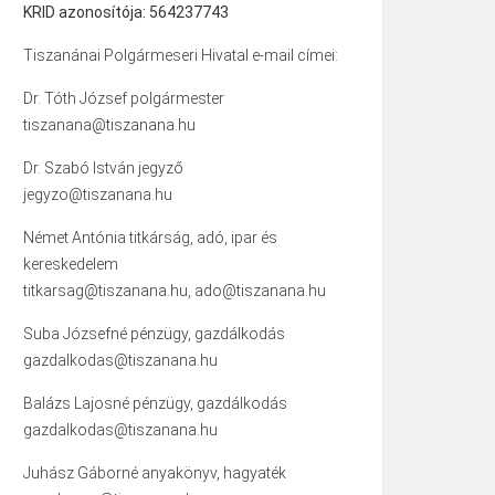
KRID azonosítója: 564237743
Tiszanánai Polgármeseri Hivatal e-mail címei:
Dr. Tóth József polgármester
tiszanana@tiszanana.hu
Dr. Szabó István jegyző
jegyzo@tiszanana.hu
Német Antónia titkárság, adó, ipar és
kereskedelem
titkarsag@tiszanana.hu, ado@tiszanana.hu
Suba Józsefné pénzügy, gazdálkodás
gazdalkodas@tiszanana.hu
Balázs Lajosné pénzügy, gazdálkodás
gazdalkodas@tiszanana.hu
Juhász Gáborné anyakönyv, hagyaték