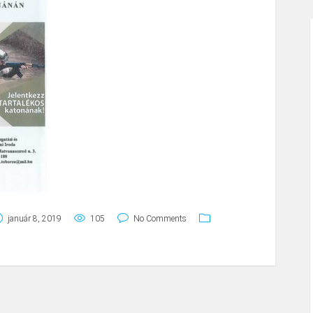
január 8, 2019
105
No Comments