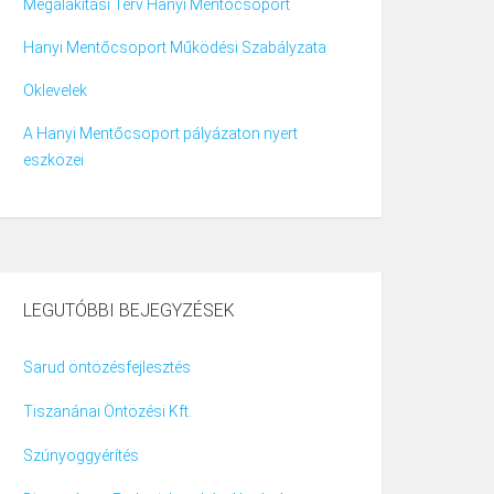
Megalakítási Terv Hanyi Mentőcsoport
Hanyi Mentőcsoport Működési Szabályzata
Oklevelek
A Hanyi Mentőcsoport pályázaton nyert
eszközei
LEGUTÓBBI BEJEGYZÉSEK
Sarud öntözésfejlesztés
Tiszanánai Öntözési Kft.
Szúnyoggyérítés