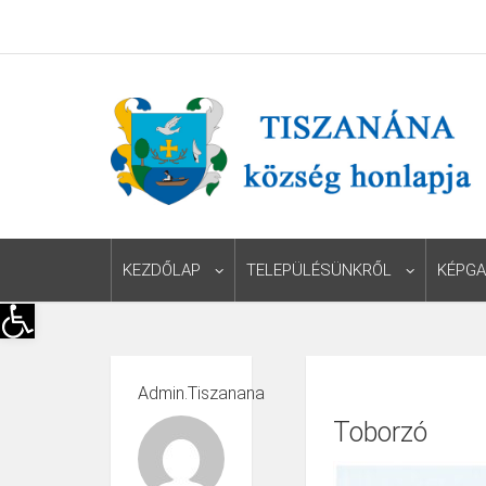
KEZDŐLAP
TELEPÜLÉSÜNKRŐL
KÉPGA
Eszköztár megnyitása
Admin.tiszanana
Toborzó