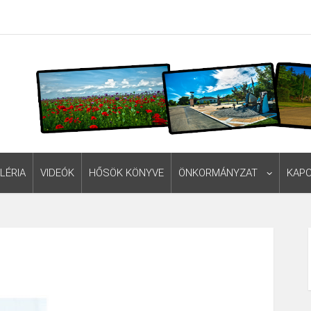
LÉRIA
VIDEÓK
HŐSÖK KÖNYVE
ÖNKORMÁNYZAT
KAP