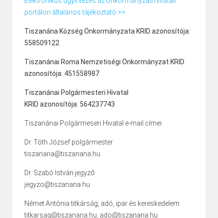
Elektronikus ügyintézés az önkormányzati hivatali
portálon általános tájékoztató >>
Tiszanána Község Önkormányzata KRID azonosítója:
558509122
Tiszanánai Roma Nemzetiségi Önkormányzat KRID
azonosítója: 451558987
Tiszanánai Polgármesteri Hivatal
KRID azonosítója: 564237743
Tiszanánai Polgármeseri Hivatal e-mail címei:
Dr. Tóth József polgármester
tiszanana@tiszanana.hu
Dr. Szabó István jegyző
jegyzo@tiszanana.hu
Német Antónia titkárság, adó, ipar és kereskedelem
titkarsag@tiszanana.hu, ado@tiszanana.hu