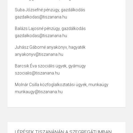
Suba Józsefné pénzügy, gazdálkodás
gazdalkodas@tiszanana.hu
Balázs Lajosné pénzügy, gazdálkodás
gazdalkodas@tiszanana.hu
Juhász Gáborné anyakönyv, hagyaték
anyakonyv@tiszanana.hu
Barcsik Éva szociális ügyek, gyámügy
szocialis@tiszanana.hu
Molnár Csilla közfoglalkoztatási ügyek, munkaügy
munkaugy@tiszanana.hu
LÉPÉSEK TISZANÁNÁN A SZEGREGÁTUMBAN