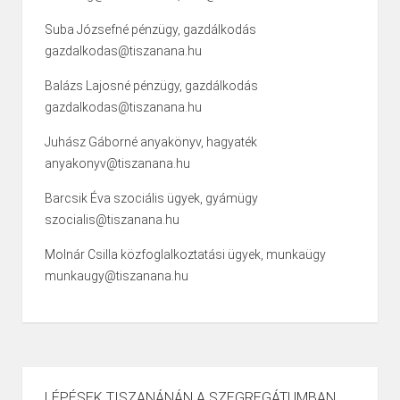
Suba Józsefné pénzügy, gazdálkodás
gazdalkodas@tiszanana.hu
Balázs Lajosné pénzügy, gazdálkodás
gazdalkodas@tiszanana.hu
Juhász Gáborné anyakönyv, hagyaték
anyakonyv@tiszanana.hu
Barcsik Éva szociális ügyek, gyámügy
szocialis@tiszanana.hu
Molnár Csilla közfoglalkoztatási ügyek, munkaügy
munkaugy@tiszanana.hu
LÉPÉSEK TISZANÁNÁN A SZEGREGÁTUMBAN