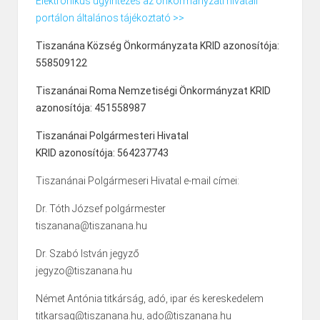
Elektronikus ügyintézés az önkormányzati hivatali
portálon általános tájékoztató >>
Tiszanána Község Önkormányzata KRID azonosítója:
558509122
Tiszanánai Roma Nemzetiségi Önkormányzat KRID
azonosítója: 451558987
Tiszanánai Polgármesteri Hivatal
KRID azonosítója: 564237743
Tiszanánai Polgármeseri Hivatal e-mail címei:
Dr. Tóth József polgármester
tiszanana@tiszanana.hu
Dr. Szabó István jegyző
jegyzo@tiszanana.hu
Német Antónia titkárság, adó, ipar és kereskedelem
titkarsag@tiszanana.hu, ado@tiszanana.hu